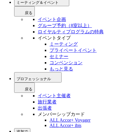
ミーティング＆イベント
戻る
イベント企画
グループ予約（8室以上）
ロイヤルティプログラムの特典
イベントタイプ
ミーティング
プライベートイベント
セミナー
コンベンション
もっと見る
プロフェッショナル
戻る
イベント主催者
旅行業者
出張者
メンバーシップカード
ALL Accor+ Voyager
ALL Accor+ ibis
追加で