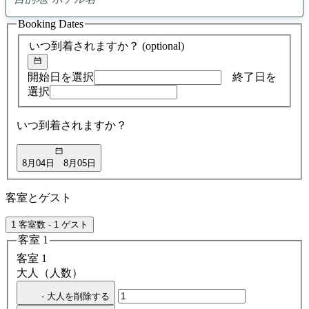
0
ア
Booking Dates
ド
バ
いつ到着されますか？
(optional)
イ
ス
の
開始日を選択
終了日を
検
選択
索
結
いつ到着されますか？
果
8月04日
8月05日
客室とゲスト
1 客室数 - 1 ゲスト
客室 1
客室 1
大人（人数）
- 大人を削除する