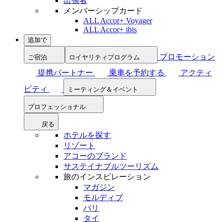
出張者
メンバーシップカード
ALL Accor+ Voyager
ALL Accor+ ibis
追加で
プロモーション
ご宿泊
ロイヤリティプログラム
提携パートナー
乗車を予約する
アクティ
ビティ
ミーティング＆イベント
プロフェッショナル
戻る
ホテルを探す
リゾート
アコーのブランド
サステイナブルツーリズム
旅のインスピレーション
マガジン
モルディブ
バリ
タイ