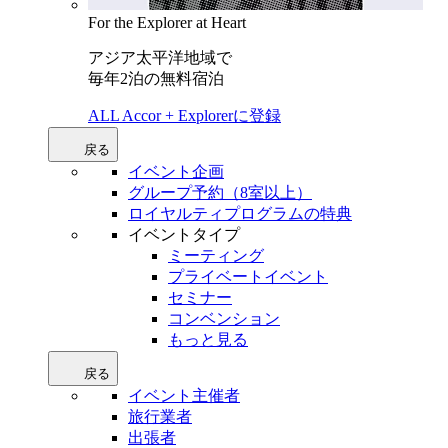
For the Explorer at Heart
アジア太平洋地域で
毎年2泊の無料宿泊
ALL Accor + Explorerに登録
戻る
イベント企画
グループ予約（8室以上）
ロイヤルティプログラムの特典
イベントタイプ
ミーティング
プライベートイベント
セミナー
コンベンション
もっと見る
戻る
イベント主催者
旅行業者
出張者