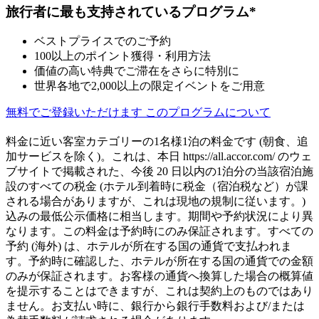
旅行者に最も支持されているプログラム*
ベストプライスでのご予約
100以上のポイント獲得・利用方法
価値の高い特典でご滞在をさらに特別に
世界各地で2,000以上の限定イベントをご用意
無料でご登録いただけます
このプログラムについて
料金に近い客室カテゴリーの1名様1泊の料金です (朝食、追
加サービスを除く)。これは、本日 https://all.accor.com/ のウェ
ブサイトで掲載された、今後 20 日以内の1泊分の当該宿泊施
設のすべての税金 (ホテル到着時に税金（宿泊税など）が課
される場合がありますが、これは現地の規制に従います。)
込みの最低公示価格に相当します。期間や予約状況により異
なります。この料金は予約時にのみ保証されます。すべての
予約 (海外) は、ホテルが所在する国の通貨で支払われま
す。予約時に確認した、ホテルが所在する国の通貨での金額
のみが保証されます。お客様の通貨へ換算した場合の概算値
を提示することはできますが、これは契約上のものではあり
ません。お支払い時に、銀行から銀行手数料および/または