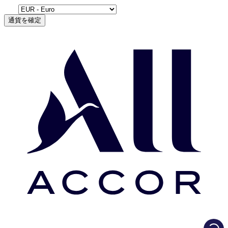
通貨を確定
Load