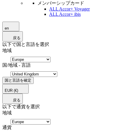
メンバーシップカード
ALL Accor+ Voyager
ALL Accor+ ibis
en
戻る
以下で国と言語を選択
地域
国/地域 - 言語
国と言語を確定
EUR
(€)
戻る
以下で通貨を選択
地域
通貨