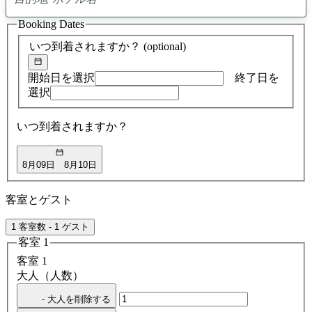
0
ア
Booking Dates
ド
バ
いつ到着されますか？
(optional)
イ
ス
の
開始日を選択
終了日を
検
選択
索
結
いつ到着されますか？
果
8月09日
8月10日
客室とゲスト
1 客室数 - 1 ゲスト
客室 1
客室 1
大人（人数）
- 大人を削除する