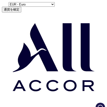
通貨を確定
Load