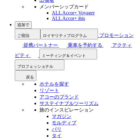
出張者
メンバーシップカード
ALL Accor+ Voyager
ALL Accor+ ibis
追加で
プロモーション
ご宿泊
ロイヤリティプログラム
提携パートナー
乗車を予約する
アクティ
ビティ
ミーティング＆イベント
プロフェッショナル
戻る
ホテルを探す
リゾート
アコーのブランド
サステイナブルツーリズム
旅のインスピレーション
マガジン
モルディブ
バリ
タイ