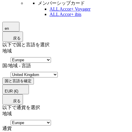
メンバーシップカード
ALL Accor+ Voyager
ALL Accor+ ibis
en
戻る
以下で国と言語を選択
地域
国/地域 - 言語
国と言語を確定
EUR
(€)
戻る
以下で通貨を選択
地域
通貨