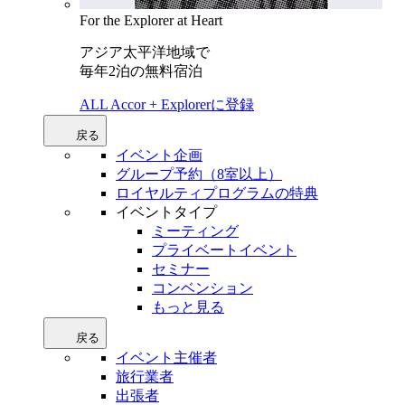
For the Explorer at Heart
アジア太平洋地域で
毎年2泊の無料宿泊
ALL Accor + Explorerに登録
戻る
イベント企画
グループ予約（8室以上）
ロイヤルティプログラムの特典
イベントタイプ
ミーティング
プライベートイベント
セミナー
コンベンション
もっと見る
戻る
イベント主催者
旅行業者
出張者