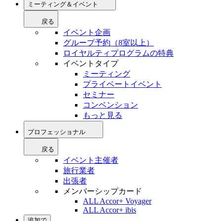
ミーティング＆イベント
戻る
イベント企画
グループ予約（8室以上）
ロイヤルティプログラムの特典
イベントタイプ
ミーティング
プライベートイベント
セミナー
コンベンション
もっと見る
プロフェッショナル
戻る
イベント主催者
旅行業者
出張者
メンバーシップカード
ALL Accor+ Voyager
ALL Accor+ ibis
追加で