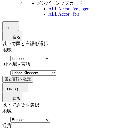
メンバーシップカード
ALL Accor+ Voyager
ALL Accor+ ibis
en
戻る
以下で国と言語を選択
地域
国/地域 - 言語
国と言語を確定
EUR
(€)
戻る
以下で通貨を選択
地域
通貨