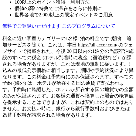
100以上のポイント獲得・利用方法
価値の高い特典でご滞在をさらに特別に
世界各地で2,000以上の限定イベントをご用意
無料でご登録いただけます
このプログラムについて
料金に近い客室カテゴリーの1名様1泊の料金です (朝食、追
加サービスを除く)。これは、本日 https://all.accor.com/ のウェ
ブサイトで掲載された、今後 20 日以内の1泊分の当該宿泊施
設のすべての税金 (ホテル到着時に税金（宿泊税など）が課
される場合がありますが、これは現地の規制に従います。)
込みの最低公示価格に相当します。期間や予約状況により異
なります。この料金は予約時にのみ保証されます。すべての
予約 (海外) は、ホテルが所在する国の通貨で支払われま
す。予約時に確認した、ホテルが所在する国の通貨での金額
のみが保証されます。お客様の通貨へ換算した場合の概算値
を提示することはできますが、これは契約上のものではあり
ません。お支払い時に、銀行から銀行手数料および/または
為替手数料が請求される場合があります。