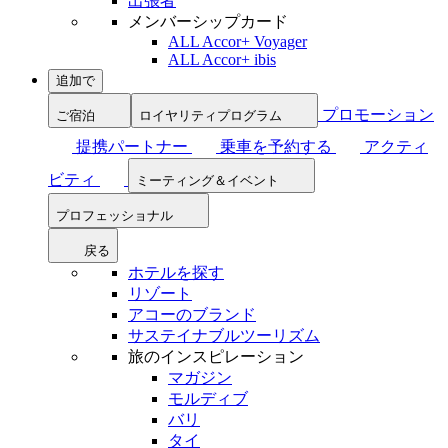
出張者
メンバーシップカード
ALL Accor+ Voyager
ALL Accor+ ibis
追加で
プロモーション
ご宿泊
ロイヤリティプログラム
提携パートナー
乗車を予約する
アクティ
ビティ
ミーティング＆イベント
プロフェッショナル
戻る
ホテルを探す
リゾート
アコーのブランド
サステイナブルツーリズム
旅のインスピレーション
マガジン
モルディブ
バリ
タイ