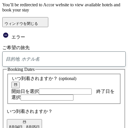
You’ll be redirected to Accor website to view available hotels and
book your stay
ウィンドウを閉じる
エラー
ご希望の旅先
0
ア
Booking Dates
ド
バ
いつ到着されますか？
(optional)
イ
ス
の
開始日を選択
終了日を
検
選択
索
結
いつ到着されますか？
果
8月04日
8月05日