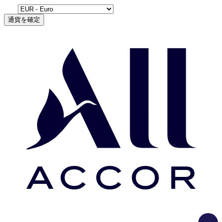
通貨を確定
Load