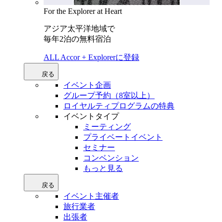
For the Explorer at Heart
アジア太平洋地域で
毎年2泊の無料宿泊
ALL Accor + Explorerに登録
戻る
イベント企画
グループ予約（8室以上）
ロイヤルティプログラムの特典
イベントタイプ
ミーティング
プライベートイベント
セミナー
コンベンション
もっと見る
戻る
イベント主催者
旅行業者
出張者