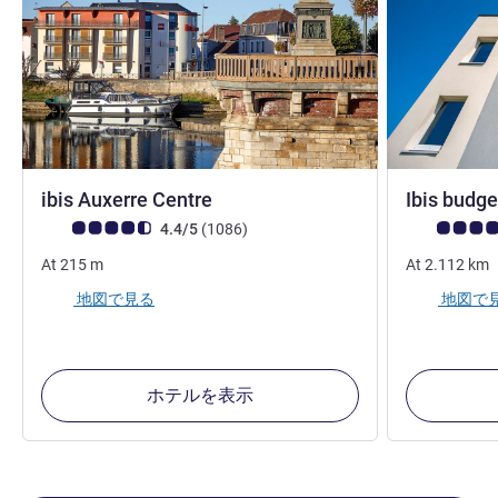
3 つ星
ibis Auxerre Centre
Ibis budg
お客さまの声 (確認済みレビュー アコーホテルズ)
件のレビュー
お客さまの声
4.4/5
(1086
)
At
215
m
At
2.112
km
地図で見る
地図で
ホテルを表示