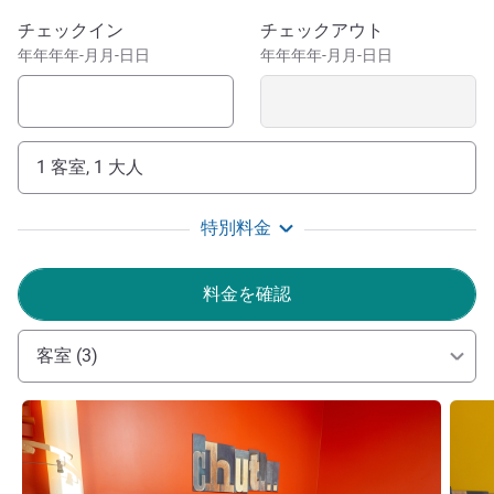
このホテルを予約
チェックイン
チェックアウト
年年年年-月月-日日
年年年年-月月-日日
1 客室, 1 大人
特別料金
料金を確認
客室 (3)
詳細を表示
詳細