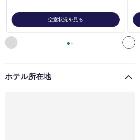
空室状況を見る
2
ページ中
1
ページ
, 客室 1 : Double Room with 1 large bed f
前に戻る - 客室
次へ
ホテル所在地