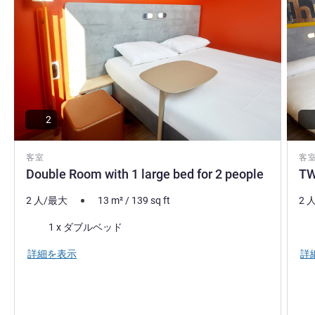
2
客室
客
Double Room with 1 large bed for 2 people
TW
2 人/最大
13
m²
/
139
sq ft
2 
寝具
寝
1 x ダブルベッド
詳細を表示
詳