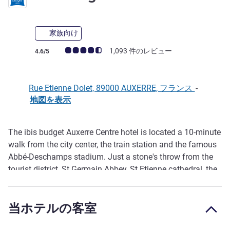
家族向け
お客さまの声 (確認済みレビュー アコーホテルズ)
1,093 件のレビュー
4.6/5
Rue Etienne Dolet, 89000 AUXERRE, フランス
-
地図を表示
The ibis budget Auxerre Centre hotel is located a 10-minute
説明
walk from the city center, the train station and the famous
Abbé-Deschamps stadium. Just a stone's throw from the
tourist district, St Germain Abbey, St Etienne cathedral, the
theater and museums . The hotel is open 24 hours a day
and offers 49 air-conditioned rooms with free WIFI.
当ホテルの客室