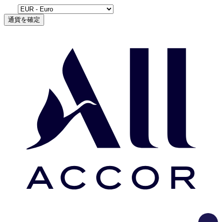
通貨を確定
Load