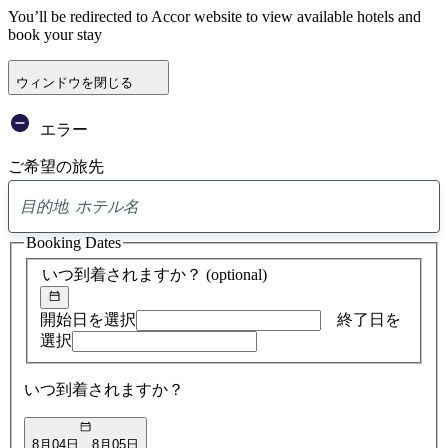
You’ll be redirected to Accor website to view available hotels and
book your stay
ウィンドウを閉じる
エラー
ご希望の旅先
0
ア
Booking Dates
ド
バ
いつ到着されますか？
(optional)
イ
ス
の
開始日を選択
終了日を
検
選択
索
結
いつ到着されますか？
果
8月04日
8月05日