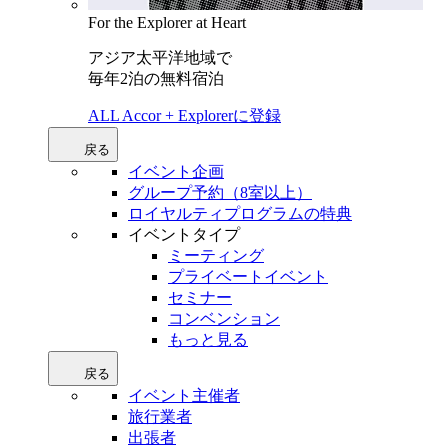
For the Explorer at Heart
アジア太平洋地域で
毎年2泊の無料宿泊
ALL Accor + Explorerに登録
戻る
イベント企画
グループ予約（8室以上）
ロイヤルティプログラムの特典
イベントタイプ
ミーティング
プライベートイベント
セミナー
コンベンション
もっと見る
戻る
イベント主催者
旅行業者
出張者