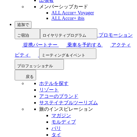
出張者
メンバーシップカード
ALL Accor+ Voyager
ALL Accor+ ibis
追加で
プロモーション
ご宿泊
ロイヤリティプログラム
提携パートナー
乗車を予約する
アクティ
ビティ
ミーティング＆イベント
プロフェッショナル
戻る
ホテルを探す
リゾート
アコーのブランド
サステイナブルツーリズム
旅のインスピレーション
マガジン
モルディブ
バリ
タイ