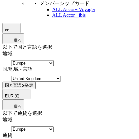
メンバーシップカード
ALL Accor+ Voyager
ALL Accor+ ibis
en
戻る
以下で国と言語を選択
地域
国/地域 - 言語
国と言語を確定
EUR
(€)
戻る
以下で通貨を選択
地域
通貨