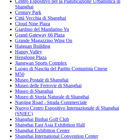
Centro Espositivo per la Pianificazione Urbanistica di
Shanghai
Century Park
Città Vecchia di Shanghai
Cloud Nine Plaza
Giardino del Mandarino Yu
Grand Gateway 66 Plaza
Grande Magazzino Wing On
Haiguan Building
Happy Valley
Henglong Plaza
Jiangwan Sports Complex
Luogo di Nascita del Partito Comunista Cinese
M50
Museo Postale di Shanghai
Museo delle Ferrovie di Shanghai
Museo di Shanghai
Museo di Storia Naturale di Shanghai
Nanjing Road - Strada Commerciale
Nuovo Centro Espositivo Internazionale di Shanghai
(SNIEC)
Shanghai Binhai Golf Club
Shanghai East Asia Exhibition Hall
Shanghai Exhibition Center
Shanghai International Convention Center