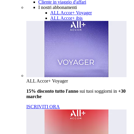
Cliente in viaggio d'affari
I nostri abbonamenti
ALL Accor+ Voyager
ALL Accor+ ibis
ALL Accor+ Voyager
15% disconto tutto l'anno
sui tuoi soggiorni in
+30
marche
ISCRIVITI ORA