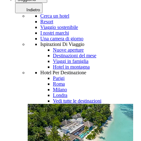
Indietro
Cerca un hotel
Resort
Viaggio sostenibile
I nostri marchi
Una camera di giorno
Ispirazioni Di Viaggio
Nuove aperture
Destinazioni del mese
Viaggi in famiglia
Hotel in montagna
Hotel Per Destinazione
Parigi
Roma
Milano
Londra
Vedi tutte le destinazioni