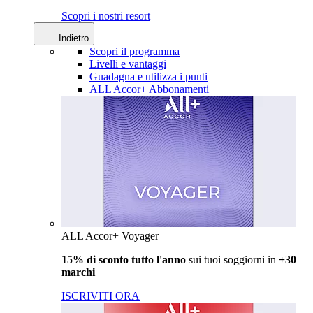
Scopri i nostri resort
Indietro
Scopri il programma
Livelli e vantaggi
Guadagna e utilizza i punti
ALL Accor+ Abbonamenti
ALL Accor+ Voyager
15% di sconto tutto l'anno
sui tuoi soggiorni in
+30
marchi
ISCRIVITI ORA