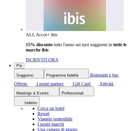
ALL Accor+ ibis
15% disconto
tutto l'anno sui tuoi soggiorni in
tutte le
marche ibis
ISCRIVITI ORA
Più
Ristoranti e bar
Soggiorno
Programma fedeltà
Offerte
I nostri partner
Gift Card
Attività
Meetings & Events
Professionali
Indietro
Cerca un hotel
Resort
Viaggio sostenibile
I nostri marchi
Una camera di giorno