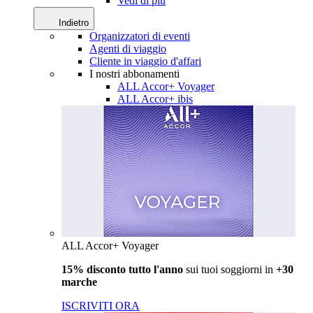
Vedi di più
Indietro
Organizzatori di eventi
Agenti di viaggio
Cliente in viaggio d'affari
I nostri abbonamenti
ALL Accor+ Voyager
ALL Accor+ ibis
ALL Accor+ Voyager
15% disconto tutto l'anno
sui tuoi soggiorni in
+30
marche
ISCRIVITI ORA