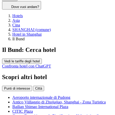
Dove vuoi andare?
Hotels
Asia
Cina
SHANGHAI (comune)
Hotel in Shanghai
Il Bund
Il Bund: Cerca hotel
Vedi le tariffe degli hotel
Confronta hotel con ChatGPT
Scopri altri hotel
Punti di interesse
Città
Aeroporto internazionale di Pudong
Antico Viillaggio di Zhujiajiao, Shanghai - Zona Turistica
Bailian Shimao International Plaza
CITIC Plaza