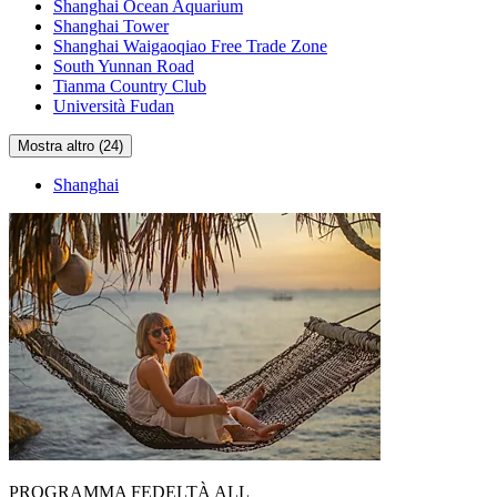
Shanghai Ocean Aquarium
Shanghai Tower
Shanghai Waigaoqiao Free Trade Zone
South Yunnan Road
Tianma Country Club
Università Fudan
Mostra altro (24)
Shanghai
PROGRAMMA FEDELTÀ ALL