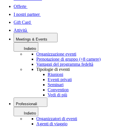
Offerte
I nostri partner
Gift Card
Attività
Meetings & Events
Indietro
Organizzazione eventi
Prenotazione di gruppo (+8 camere)
Vantaggi del programma fedeltà
Tipologie di eventi
Riunioni
Eventi privati
Seminari
Convention
Vedi di più
Professionali
Indietro
Organizzatori di eventi
Agenti di viaggio