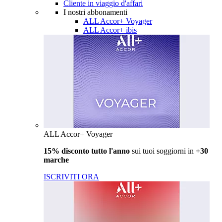
Cliente in viaggio d'affari
I nostri abbonamenti
ALL Accor+ Voyager
ALL Accor+ ibis
ALL Accor+ Voyager
15% disconto tutto l'anno
sui tuoi soggiorni in
+30
marche
ISCRIVITI ORA