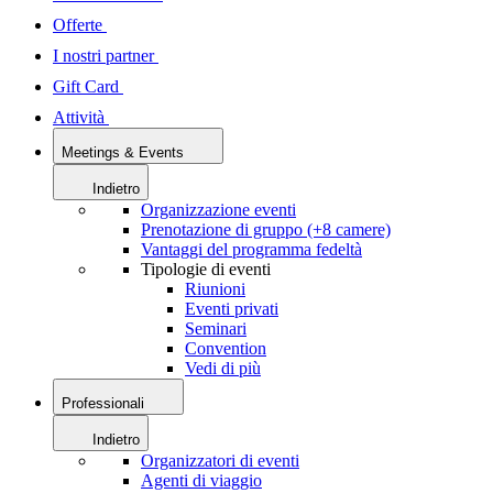
Offerte
I nostri partner
Gift Card
Attività
Meetings & Events
Indietro
Organizzazione eventi
Prenotazione di gruppo (+8 camere)
Vantaggi del programma fedeltà
Tipologie di eventi
Riunioni
Eventi privati
Seminari
Convention
Vedi di più
Professionali
Indietro
Organizzatori di eventi
Agenti di viaggio