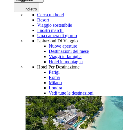
Indietro
Cerca un hotel
Resort
Viaggio sostenibile
I nostri marchi
Una camera di giorno
Ispirazioni Di Viaggio
Nuove aperture
Destinazioni del mese
Viaggi in famiglia
Hotel in montagna
Hotel Per Destinazione
Parigi
Roma
Milano
Londra
Vedi tutte le destinazioni