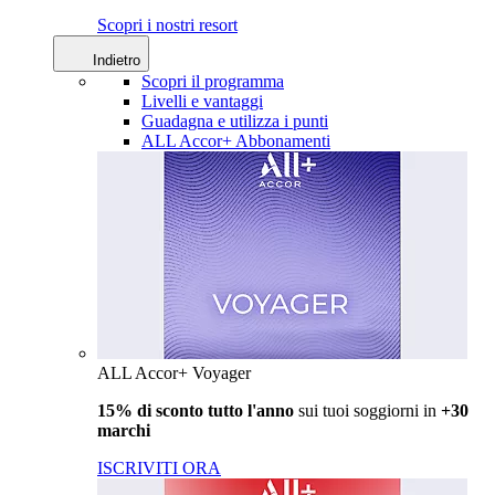
Scopri i nostri resort
Indietro
Scopri il programma
Livelli e vantaggi
Guadagna e utilizza i punti
ALL Accor+ Abbonamenti
ALL Accor+ Voyager
15% di sconto tutto l'anno
sui tuoi soggiorni in
+30
marchi
ISCRIVITI ORA