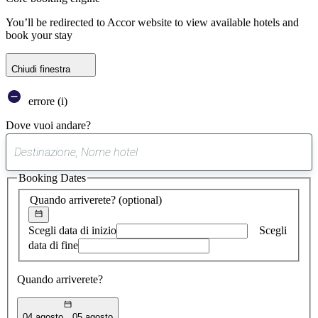
You’ll be redirected to Accor website to view available hotels and
book your stay
Chiudi finestra
errore (i)
Dove vuoi andare?
0
suggerimento
Booking Dates
trovato
Quando arriverete?
(optional)
Scegli data di inizio
Scegli
data di fine
Quando arriverete?
04 agosto
05 agosto