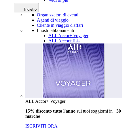
Vedi di più
Indietro
Organizzatori di eventi
Agenti di viaggio
Cliente in viaggio d'affari
I nostri abbonamenti
ALL Accor+ Voyager
ALL Accor+ ibis
ALL Accor+ Voyager
15% disconto tutto l'anno
sui tuoi soggiorni in
+30
marche
ISCRIVITI ORA