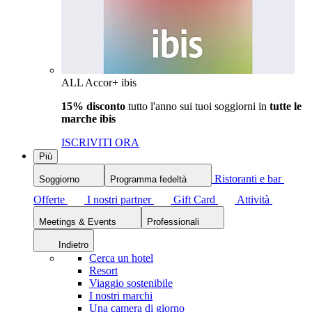
ALL Accor+ ibis
15% disconto
tutto l'anno sui tuoi soggiorni in
tutte le
marche ibis
ISCRIVITI ORA
Più
Ristoranti e bar
Soggiorno
Programma fedeltà
Offerte
I nostri partner
Gift Card
Attività
Meetings & Events
Professionali
Indietro
Cerca un hotel
Resort
Viaggio sostenibile
I nostri marchi
Una camera di giorno