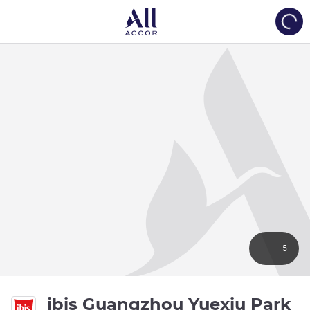
Load
5
ibis Guangzhou Yuexiu Park