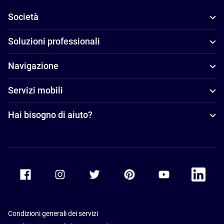
Società
Soluzioni professionali
Navigazione
Servizi mobili
Hai bisogno di aiuto?
Accor Facebook
Accor Instagram
Accor Twitter
Accor Pinterest
Accor Youtube
Accor Li
Condizioni generali dei servizi