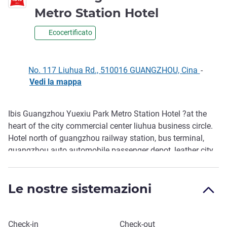
1 stella
Metro Station Hotel
Ecocertificato
No. 117 Liuhua Rd., 510016 GUANGZHOU, Cina
-
Vedi la mappa
Ibis Guangzhou Yuexiu Park Metro Station Hotel ?at the
Descrizione
heart of the city commercial center liuhua business circle.
Hotel north of guangzhou railway station, bus terminal,
guangzhou auto automobile passenger depot, leather city,
guangdong province, liuhua lake park, the west city
&qingdao, yuexiu park, guangzhou museum in the east, the
Le nostre sistemazioni
south south yue emperor museum of the western han
dynasty.
Prenota questo hotel
Check-in
Check-out