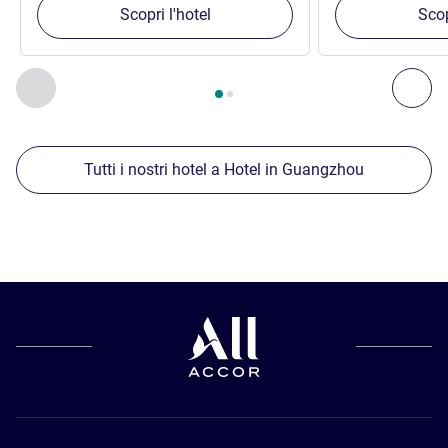
Scopri l'hotel
Scop
Pagina
1
di
2
, Nostre ulteriori strutture nelle vicinanze 1 :, Nost
Precedente - Nostre ulteriori strutture nelle vicinanze
Succ
Tutti i nostri hotel a Hotel in Guangzhou