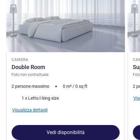
CAMERA
CA
Double Room
Su
Foto non contrattuale
Foto
2 persone massimo
0
m²
/
0
sq ft
2 p
Biancheria da letto
Vis
1 x Letto/i king size
Visualizza dettagli
Vedi disponibilità