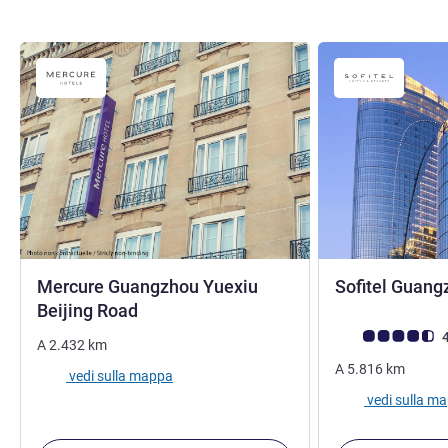
Mercure Guangzhou Yuexiu
Sofitel Guang
4 stelle
Beijing Road
Giudizio clienti (
4
A
2.432
km
A
5.816
km
vedi sulla mappa
vedi sulla m