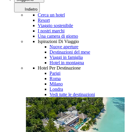
Indietro
Cerca un hotel
Resort
Viaggio sostenibile
I nostri marchi
Una camera di giorno
Ispirazioni Di Viaggio
Nuove aperture
Destinazioni del mese
Viaggi in famiglia
Hotel in montagna
Hotel Per Destinazione
Parigi
Roma
Milano
Londra
Vedi tutte le destinazioni