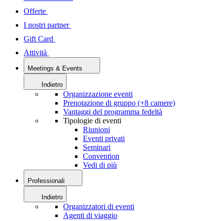
Offerte
I nostri partner
Gift Card
Attività
Meetings & Events
Indietro
Organizzazione eventi
Prenotazione di gruppo (+8 camere)
Vantaggi del programma fedeltà
Tipologie di eventi
Riunioni
Eventi privati
Seminari
Convention
Vedi di più
Professionali
Indietro
Organizzatori di eventi
Agenti di viaggio