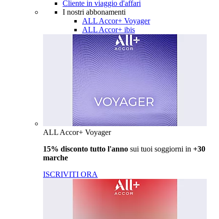
Cliente in viaggio d'affari
I nostri abbonamenti
ALL Accor+ Voyager
ALL Accor+ ibis
ALL Accor+ Voyager
15% disconto tutto l'anno
sui tuoi soggiorni in
+30
marche
ISCRIVITI ORA