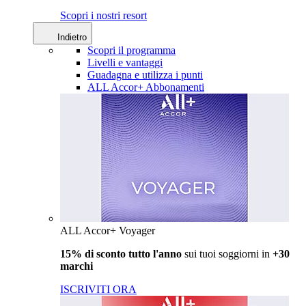
Scopri i nostri resort
Indietro
Scopri il programma
Livelli e vantaggi
Guadagna e utilizza i punti
ALL Accor+ Abbonamenti
ALL Accor+ Voyager
15% di sconto tutto l'anno
sui tuoi soggiorni in
+30
marchi
ISCRIVITI ORA