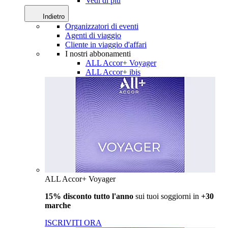
Vedi di più
Indietro
Organizzatori di eventi
Agenti di viaggio
Cliente in viaggio d'affari
I nostri abbonamenti
ALL Accor+ Voyager
ALL Accor+ ibis
ALL Accor+ Voyager
15% disconto tutto l'anno
sui tuoi soggiorni in
+30
marche
ISCRIVITI ORA