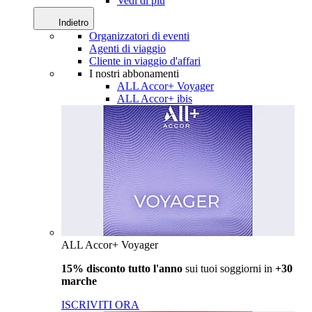
Vedi di più
Indietro
Organizzatori di eventi
Agenti di viaggio
Cliente in viaggio d'affari
I nostri abbonamenti
ALL Accor+ Voyager
ALL Accor+ ibis
ALL Accor+ Voyager
15% disconto tutto l'anno
sui tuoi soggiorni in
+30
marche
ISCRIVITI ORA