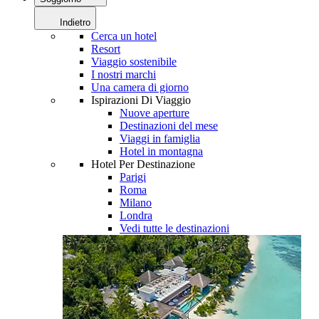
Indietro
Cerca un hotel
Resort
Viaggio sostenibile
I nostri marchi
Una camera di giorno
Ispirazioni Di Viaggio
Nuove aperture
Destinazioni del mese
Viaggi in famiglia
Hotel in montagna
Hotel Per Destinazione
Parigi
Roma
Milano
Londra
Vedi tutte le destinazioni