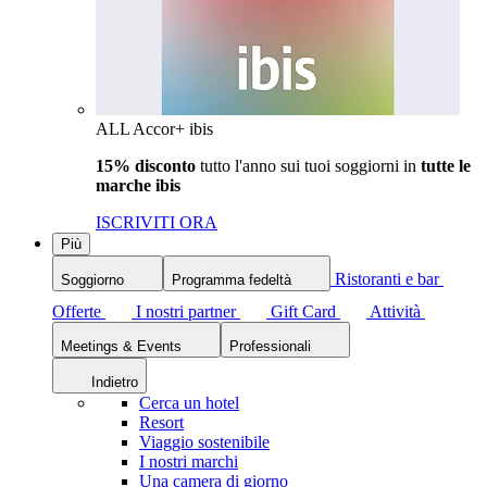
ALL Accor+ ibis
15% disconto
tutto l'anno sui tuoi soggiorni in
tutte le
marche ibis
ISCRIVITI ORA
Più
Ristoranti e bar
Soggiorno
Programma fedeltà
Offerte
I nostri partner
Gift Card
Attività
Meetings & Events
Professionali
Indietro
Cerca un hotel
Resort
Viaggio sostenibile
I nostri marchi
Una camera di giorno