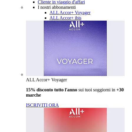
Cliente in viaggio d'affari
I nostri abbonamenti
ALL Accor+ Voyager
ALL Accor+ ibis
ALL Accor+ Voyager
15% disconto tutto l'anno
sui tuoi soggiorni in
+30
marche
ISCRIVITI ORA