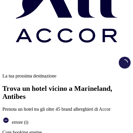
Load
La tua prossima destinazione
Trova un hotel vicino a Marineland,
Antibes
Prenota un hotel tra gli oltre 45 brand alberghieri di Accor
errore (i)
Core booking engine