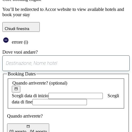
You’ll be redirected to Accor website to view available hotels and
book your stay
Chiudi finestra
errore (i)
Dove vuoi andare?
0
suggerimento
Booking Dates
trovato
Quando arriverete?
(optional)
Scegli data di inizio
Scegli
data di fine
Quando arriverete?
03 agosto
04 agosto