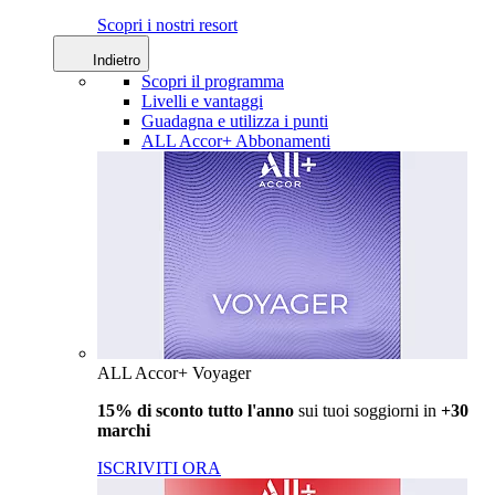
Scopri i nostri resort
Indietro
Scopri il programma
Livelli e vantaggi
Guadagna e utilizza i punti
ALL Accor+ Abbonamenti
ALL Accor+ Voyager
15% di sconto tutto l'anno
sui tuoi soggiorni in
+30
marchi
ISCRIVITI ORA