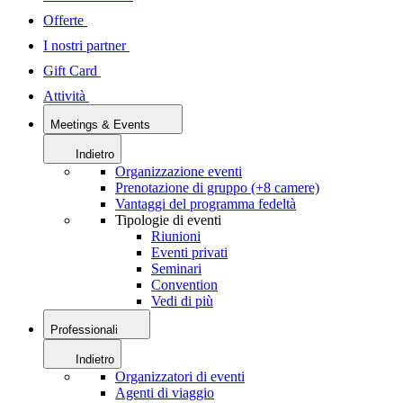
Offerte
I nostri partner
Gift Card
Attività
Meetings & Events
Indietro
Organizzazione eventi
Prenotazione di gruppo (+8 camere)
Vantaggi del programma fedeltà
Tipologie di eventi
Riunioni
Eventi privati
Seminari
Convention
Vedi di più
Professionali
Indietro
Organizzatori di eventi
Agenti di viaggio