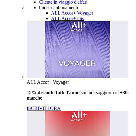
Cliente in viaggio d'affari
I nostri abbonamenti
ALL Accor+ Voyager
ALL Accor+ ibis
ALL Accor+ Voyager
15% disconto tutto l'anno
sui tuoi soggiorni in
+30
marche
ISCRIVITI ORA