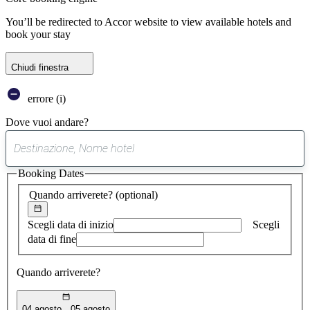
You’ll be redirected to Accor website to view available hotels and
book your stay
Chiudi finestra
errore (i)
Dove vuoi andare?
0
suggerimento
Booking Dates
trovato
Quando arriverete?
(optional)
Scegli data di inizio
Scegli
data di fine
Quando arriverete?
04 agosto
05 agosto