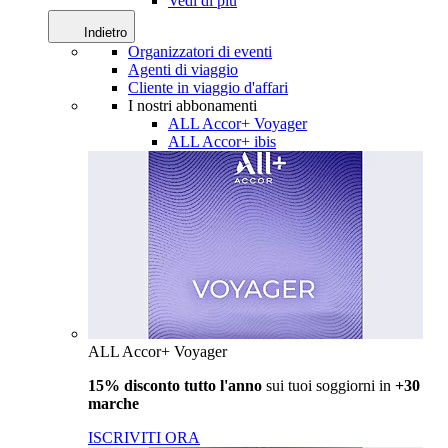
Vedi di più
Indietro
Organizzatori di eventi
Agenti di viaggio
Cliente in viaggio d'affari
I nostri abbonamenti
ALL Accor+ Voyager
ALL Accor+ ibis
ALL Accor+ Voyager
15% disconto tutto l'anno
sui tuoi soggiorni in
+30
marche
ISCRIVITI ORA