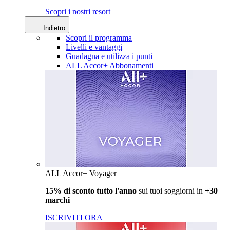
Scopri i nostri resort
Indietro
Scopri il programma
Livelli e vantaggi
Guadagna e utilizza i punti
ALL Accor+ Abbonamenti
ALL Accor+ Voyager
15% di sconto tutto l'anno
sui tuoi soggiorni in
+30
marchi
ISCRIVITI ORA