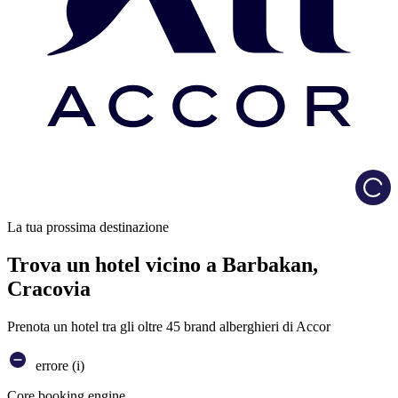
Load
La tua prossima destinazione
Trova un hotel vicino a Barbakan,
Cracovia
Prenota un hotel tra gli oltre 45 brand alberghieri di Accor
errore (i)
Core booking engine