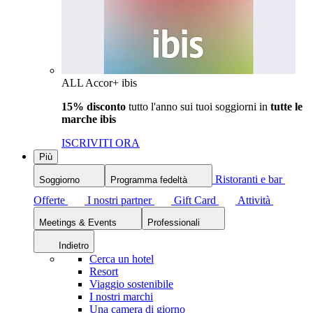
ALL Accor+ ibis
15% disconto
tutto l'anno sui tuoi soggiorni in
tutte le
marche ibis
ISCRIVITI ORA
Più
Ristoranti e bar
Soggiorno
Programma fedeltà
Offerte
I nostri partner
Gift Card
Attività
Meetings & Events
Professionali
Indietro
Cerca un hotel
Resort
Viaggio sostenibile
I nostri marchi
Una camera di giorno