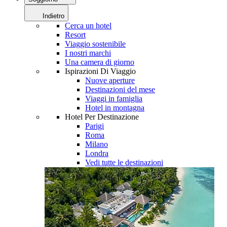
Indietro
Cerca un hotel
Resort
Viaggio sostenibile
I nostri marchi
Una camera di giorno
Ispirazioni Di Viaggio
Nuove aperture
Destinazioni del mese
Viaggi in famiglia
Hotel in montagna
Hotel Per Destinazione
Parigi
Roma
Milano
Londra
Vedi tutte le destinazioni