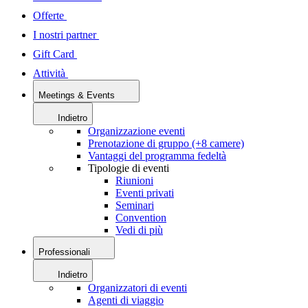
Offerte
I nostri partner
Gift Card
Attività
Meetings & Events
Indietro
Organizzazione eventi
Prenotazione di gruppo (+8 camere)
Vantaggi del programma fedeltà
Tipologie di eventi
Riunioni
Eventi privati
Seminari
Convention
Vedi di più
Professionali
Indietro
Organizzatori di eventi
Agenti di viaggio