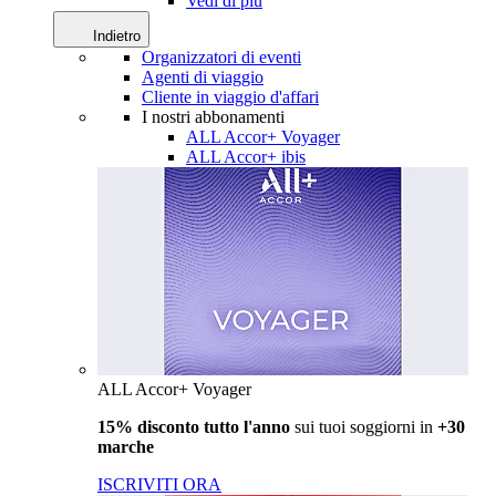
Vedi di più
Indietro
Organizzatori di eventi
Agenti di viaggio
Cliente in viaggio d'affari
I nostri abbonamenti
ALL Accor+ Voyager
ALL Accor+ ibis
ALL Accor+ Voyager
15% disconto tutto l'anno
sui tuoi soggiorni in
+30
marche
ISCRIVITI ORA