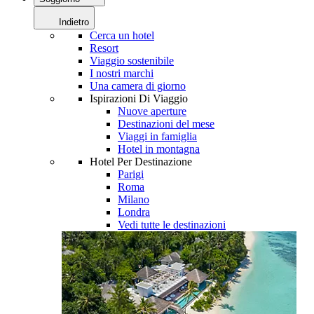
Indietro
Cerca un hotel
Resort
Viaggio sostenibile
I nostri marchi
Una camera di giorno
Ispirazioni Di Viaggio
Nuove aperture
Destinazioni del mese
Viaggi in famiglia
Hotel in montagna
Hotel Per Destinazione
Parigi
Roma
Milano
Londra
Vedi tutte le destinazioni