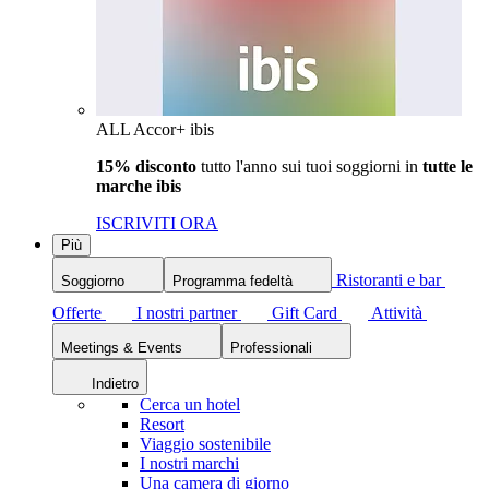
ALL Accor+ ibis
15% disconto
tutto l'anno sui tuoi soggiorni in
tutte le
marche ibis
ISCRIVITI ORA
Più
Ristoranti e bar
Soggiorno
Programma fedeltà
Offerte
I nostri partner
Gift Card
Attività
Meetings & Events
Professionali
Indietro
Cerca un hotel
Resort
Viaggio sostenibile
I nostri marchi
Una camera di giorno