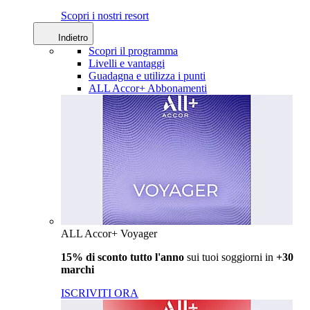
Scopri i nostri resort
Indietro
Scopri il programma
Livelli e vantaggi
Guadagna e utilizza i punti
ALL Accor+ Abbonamenti
ALL Accor+ Voyager
15% di sconto tutto l'anno
sui tuoi soggiorni in
+30
marchi
ISCRIVITI ORA