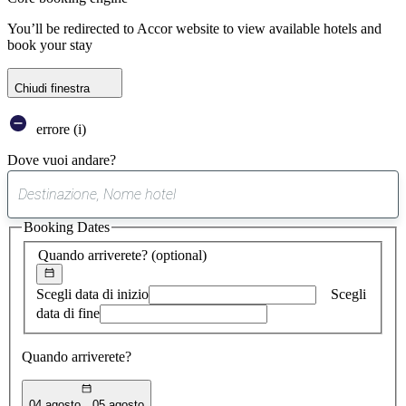
You’ll be redirected to Accor website to view available hotels and
book your stay
Chiudi finestra
errore (i)
Dove vuoi andare?
0
suggerimento
Booking Dates
trovato
Quando arriverete?
(optional)
Scegli data di inizio
Scegli
data di fine
Quando arriverete?
04 agosto
05 agosto