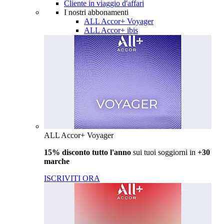
Cliente in viaggio d'affari
I nostri abbonamenti
ALL Accor+ Voyager
ALL Accor+ ibis
ALL Accor+ Voyager
15% disconto tutto l'anno
sui tuoi soggiorni in
+30
marche
ISCRIVITI ORA