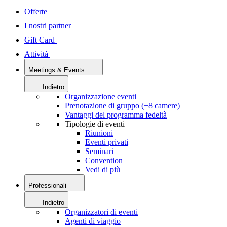
Offerte
I nostri partner
Gift Card
Attività
Meetings & Events
Indietro
Organizzazione eventi
Prenotazione di gruppo (+8 camere)
Vantaggi del programma fedeltà
Tipologie di eventi
Riunioni
Eventi privati
Seminari
Convention
Vedi di più
Professionali
Indietro
Organizzatori di eventi
Agenti di viaggio