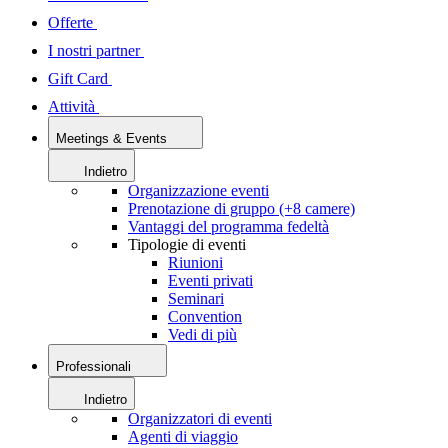
Offerte
I nostri partner
Gift Card
Attività
Meetings & Events
Indietro
Organizzazione eventi
Prenotazione di gruppo (+8 camere)
Vantaggi del programma fedeltà
Tipologie di eventi
Riunioni
Eventi privati
Seminari
Convention
Vedi di più
Professionali
Indietro
Organizzatori di eventi
Agenti di viaggio