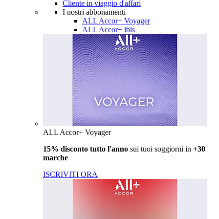
Cliente in viaggio d'affari
I nostri abbonamenti
ALL Accor+ Voyager
ALL Accor+ ibis
ALL Accor+ Voyager
15% disconto tutto l'anno
sui tuoi soggiorni in
+30
marche
ISCRIVITI ORA