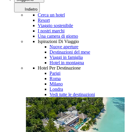
Indietro
Cerca un hotel
Resort
Viaggio sostenibile
I nostri marchi
Una camera di giorno
Ispirazioni Di Viaggio
Nuove aperture
Destinazioni del mese
Viaggi in famiglia
Hotel in montagna
Hotel Per Destinazione
Parigi
Roma
Milano
Londra
Vedi tutte le destinazioni