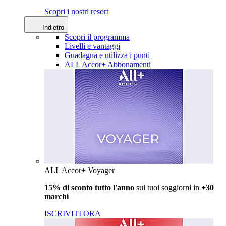
Scopri i nostri resort
Indietro
Scopri il programma
Livelli e vantaggi
Guadagna e utilizza i punti
ALL Accor+ Abbonamenti
ALL Accor+ Voyager
15% di sconto tutto l'anno
sui tuoi soggiorni in
+30
marchi
ISCRIVITI ORA