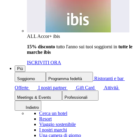
ALL Accor+ ibis
15% disconto
tutto l'anno sui tuoi soggiorni in
tutte le
marche ibis
ISCRIVITI ORA
Più
Ristoranti e bar
Soggiorno
Programma fedeltà
Offerte
I nostri partner
Gift Card
Attività
Meetings & Events
Professionali
Indietro
Cerca un hotel
Resort
Viaggio sostenibile
I nostri marchi
Una camera di giorno