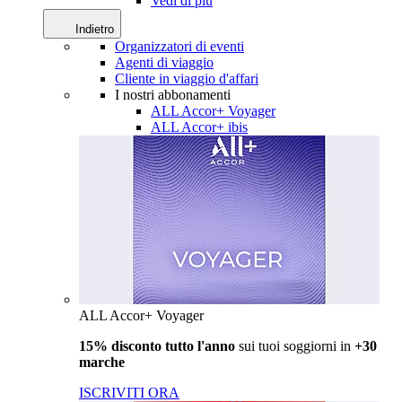
Vedi di più
Indietro
Organizzatori di eventi
Agenti di viaggio
Cliente in viaggio d'affari
I nostri abbonamenti
ALL Accor+ Voyager
ALL Accor+ ibis
ALL Accor+ Voyager
15% disconto tutto l'anno
sui tuoi soggiorni in
+30
marche
ISCRIVITI ORA