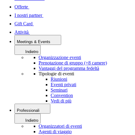
Offerte
I nostri partner
Gift Card
Attività
Meetings & Events
Indietro
Organizzazione eventi
Prenotazione di gruppo (+8 camere)
Vantaggi del programma fedeltà
Tipologie di eventi
Riunioni
Eventi privati
Seminari
Convention
Vedi di più
Professionali
Indietro
Organizzatori di eventi
Agenti di viaggio