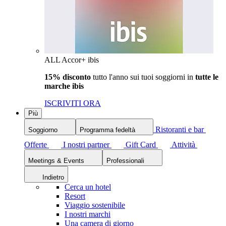
ALL Accor+ ibis
15% disconto
tutto l'anno sui tuoi soggiorni in
tutte le
marche ibis
ISCRIVITI ORA
Più
Ristoranti e bar
Soggiorno
Programma fedeltà
Offerte
I nostri partner
Gift Card
Attività
Meetings & Events
Professionali
Indietro
Cerca un hotel
Resort
Viaggio sostenibile
I nostri marchi
Una camera di giorno