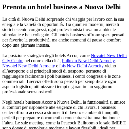
Prenota un hotel business a Nuova Delhi
La città di Nuova Delhi sorprende chi viaggia per lavoro con la sua
energia e la varietà di opportunità. Tra quartieri moderni, mercati
storici e centri congressi, ogni professionista trova un ambiente
stimolante e ben collegato. Gli hotels business offrono spazi pensati
per favorire la produttività, ma anche momenti di pausa e comfort
dopo una giornata intensa.
La posizione strategica degli hotels Accor, come
Novotel New Delhi
City Centre
nel cuore della città,
Pullman New Delhi Aerocity
,
Novotel New Delhi Aerocity
e
ibis New Delhi Aerocity
vicino
all’aeroporto e ai principali snodi di trasporto, permette di
raggiungere facilmente i poli business, i centri congressi e le zone
commerciali. I servizi offerti sono pensati per semplificare ogni
aspetto logistico, ottimizzare i tempi e garantire un soggiorno
professionale senza ostacoli.
Negli hotels business Accor a Nuova Delhi, la funzionalità si unisce
al comfort per rispondere alle esigenze di chi lavora. I business
center offrono accesso a strumenti di lavoro e ambienti tranquilli,
perfetti per preparare documenti o concentrarsi tra una riunione e
l’altra. Le sale meeting, come la Peacock Ballroom o le sale IMEET,
sono dotate di tecnologie moderne e layout flessibili, ideali per