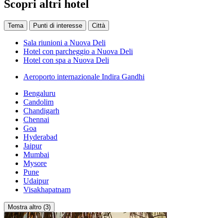
Scopri altri hotel
Tema
Punti di interesse
Città
Sala riunioni a Nuova Deli
Hotel con parcheggio a Nuova Deli
Hotel con spa a Nuova Deli
Aeroporto internazionale Indira Gandhi
Bengaluru
Candolim
Chandigarh
Chennai
Goa
Hyderabad
Jaipur
Mumbai
Mysore
Pune
Udaipur
Visakhapatnam
Mostra altro (3)