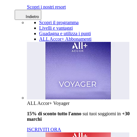
Scopri i nostri resort
Indietro
Scopri il programma
Livelli e vantaggi
Guadagna e utilizza i punti
ALL Accor+ Abbonamenti
ALL Accor+ Voyager
15% di sconto tutto l'anno
sui tuoi soggiorni in
+30
marchi
ISCRIVITI ORA