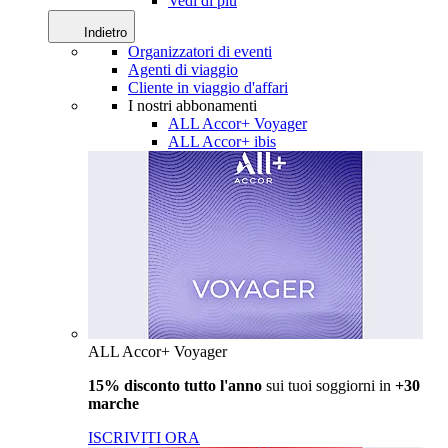
Vedi di più
Indietro
Organizzatori di eventi
Agenti di viaggio
Cliente in viaggio d'affari
I nostri abbonamenti
ALL Accor+ Voyager
ALL Accor+ ibis
ALL Accor+ Voyager
15% disconto tutto l'anno
sui tuoi soggiorni in
+30
marche
ISCRIVITI ORA