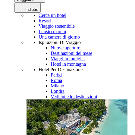
Indietro
Cerca un hotel
Resort
Viaggio sostenibile
I nostri marchi
Una camera di giorno
Ispirazioni Di Viaggio
Nuove aperture
Destinazioni del mese
Viaggi in famiglia
Hotel in montagna
Hotel Per Destinazione
Parigi
Roma
Milano
Londra
Vedi tutte le destinazioni