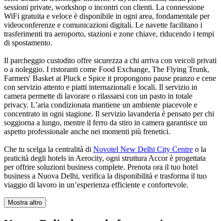
sessioni private, workshop o incontri con clienti. La connessione
WiFi gratuita e veloce è disponibile in ogni area, fondamentale per
videoconferenze e comunicazioni digitali. Le navette facilitano i
trasferimenti tra aeroporto, stazioni e zone chiave, riducendo i tempi
di spostamento.
Il parcheggio custodito offre sicurezza a chi arriva con veicoli privati
o a noleggio. I ristoranti come Food Exchange, The Flying Trunk,
Farmers' Basket at Pluck e Spice it propongono pause pranzo e cene
con servizio attento e piatti internazionali e locali. Il servizio in
camera permette di lavorare o rilassarsi con un pasto in totale
privacy. L’aria condizionata mantiene un ambiente piacevole e
concentrato in ogni stagione. Il servizio lavanderia è pensato per chi
soggiorna a lungo, mentre il ferro da stiro in camera garantisce un
aspetto professionale anche nei momenti più frenetici.
Che tu scelga la centralità di
Novotel New Delhi City Centre
o la
praticità degli hotels in Aerocity, ogni struttura Accor è progettata
per offrire soluzioni business complete. Prenota ora il tuo hotel
business a Nuova Delhi, verifica la disponibilità e trasforma il tuo
viaggio di lavoro in un’esperienza efficiente e confortevole.
Mostra altro