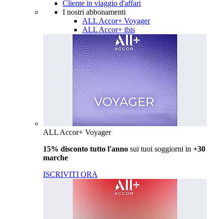
Cliente in viaggio d'affari
I nostri abbonamenti
ALL Accor+ Voyager
ALL Accor+ ibis
ALL Accor+ Voyager
15% disconto tutto l'anno
sui tuoi soggiorni in
+30
marche
ISCRIVITI ORA