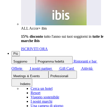
ALL Accor+ ibis
15% disconto
tutto l'anno sui tuoi soggiorni in
tutte le
marche ibis
ISCRIVITI ORA
Più
Ristoranti e bar
Soggiorno
Programma fedeltà
Offerte
I nostri partner
Gift Card
Attività
Meetings & Events
Professionali
Indietro
Cerca un hotel
Resort
Viaggio sostenibile
I nostri marchi
Una camera di giorno