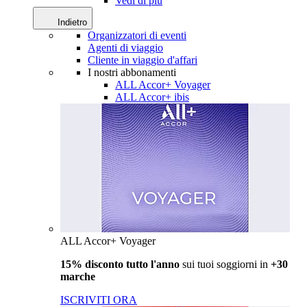
Vedi di più
Indietro
Organizzatori di eventi
Agenti di viaggio
Cliente in viaggio d'affari
I nostri abbonamenti
ALL Accor+ Voyager
ALL Accor+ ibis
ALL Accor+ Voyager
15% disconto tutto l'anno
sui tuoi soggiorni in
+30
marche
ISCRIVITI ORA