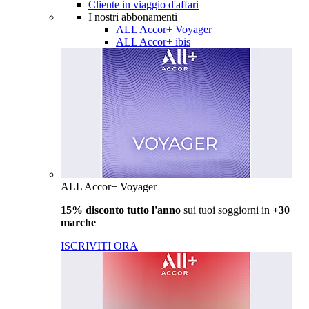
Cliente in viaggio d'affari
I nostri abbonamenti
ALL Accor+ Voyager
ALL Accor+ ibis
ALL Accor+ Voyager
15% disconto tutto l'anno
sui tuoi soggiorni in
+30
marche
ISCRIVITI ORA