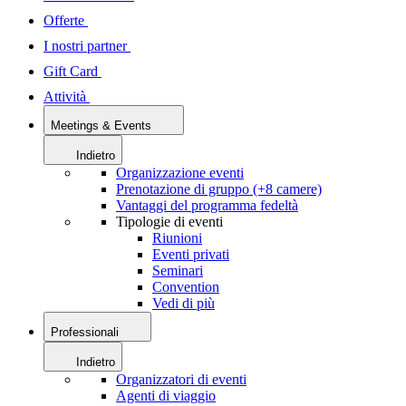
Offerte
I nostri partner
Gift Card
Attività
Meetings & Events
Indietro
Organizzazione eventi
Prenotazione di gruppo (+8 camere)
Vantaggi del programma fedeltà
Tipologie di eventi
Riunioni
Eventi privati
Seminari
Convention
Vedi di più
Professionali
Indietro
Organizzatori di eventi
Agenti di viaggio