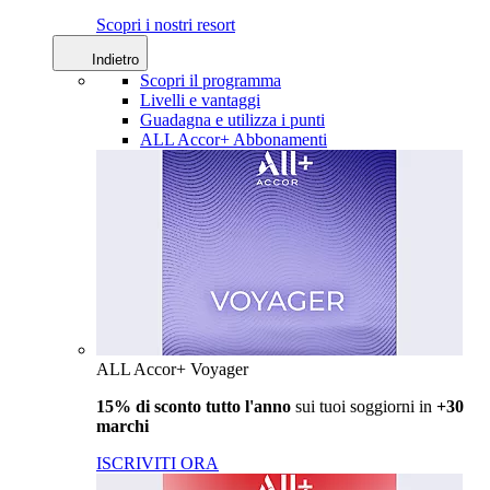
Scopri i nostri resort
Indietro
Scopri il programma
Livelli e vantaggi
Guadagna e utilizza i punti
ALL Accor+ Abbonamenti
ALL Accor+ Voyager
15% di sconto tutto l'anno
sui tuoi soggiorni in
+30
marchi
ISCRIVITI ORA