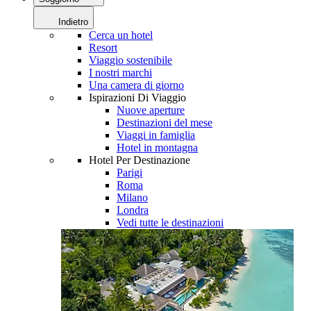
Indietro
Cerca un hotel
Resort
Viaggio sostenibile
I nostri marchi
Una camera di giorno
Ispirazioni Di Viaggio
Nuove aperture
Destinazioni del mese
Viaggi in famiglia
Hotel in montagna
Hotel Per Destinazione
Parigi
Roma
Milano
Londra
Vedi tutte le destinazioni