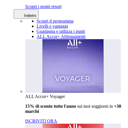
Scopri i nostri resort
Indietro
Scopri il programma
Livelli e vantaggi
Guadagna e utilizza i punti
ALL Accor+ Abbonamenti
ALL Accor+ Voyager
15% di sconto tutto l'anno
sui tuoi soggiorni in
+30
marchi
ISCRIVITI ORA