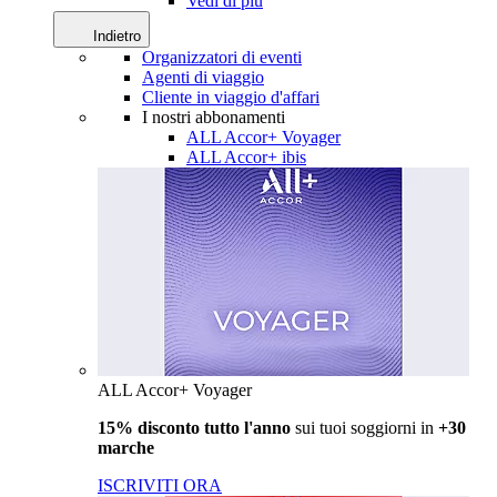
Vedi di più
Indietro
Organizzatori di eventi
Agenti di viaggio
Cliente in viaggio d'affari
I nostri abbonamenti
ALL Accor+ Voyager
ALL Accor+ ibis
ALL Accor+ Voyager
15% disconto tutto l'anno
sui tuoi soggiorni in
+30
marche
ISCRIVITI ORA