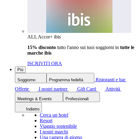
ALL Accor+ ibis
15% disconto
tutto l'anno sui tuoi soggiorni in
tutte le
marche ibis
ISCRIVITI ORA
Più
Ristoranti e bar
Soggiorno
Programma fedeltà
Offerte
I nostri partner
Gift Card
Attività
Meetings & Events
Professionali
Indietro
Cerca un hotel
Resort
Viaggio sostenibile
I nostri marchi
Una camera di giorno