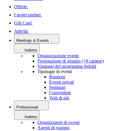
Offerte
I nostri partner
Gift Card
Attività
Meetings & Events
Indietro
Organizzazione eventi
Prenotazione di gruppo (+8 camere)
Vantaggi del programma fedeltà
Tipologie di eventi
Riunioni
Eventi privati
Seminari
Convention
Vedi di più
Professionali
Indietro
Organizzatori di eventi
Agenti di viaggio