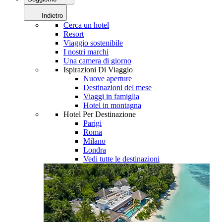
Indietro
Cerca un hotel
Resort
Viaggio sostenibile
I nostri marchi
Una camera di giorno
Ispirazioni Di Viaggio
Nuove aperture
Destinazioni del mese
Viaggi in famiglia
Hotel in montagna
Hotel Per Destinazione
Parigi
Roma
Milano
Londra
Vedi tutte le destinazioni