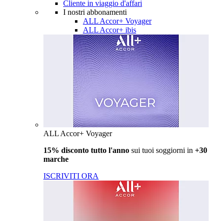
Cliente in viaggio d'affari
I nostri abbonamenti
ALL Accor+ Voyager
ALL Accor+ ibis
ALL Accor+ Voyager
15% disconto tutto l'anno
sui tuoi soggiorni in
+30
marche
ISCRIVITI ORA