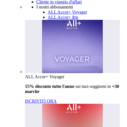
Cliente in viaggio d'affari
I nostri abbonamenti
ALL Accor+ Voyager
ALL Accor+ ibis
ALL Accor+ Voyager
15% disconto tutto l'anno
sui tuoi soggiorni in
+30
marche
ISCRIVITI ORA