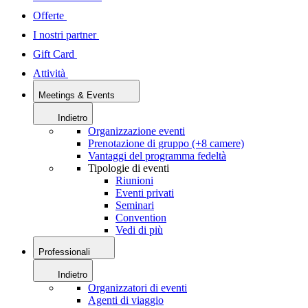
Offerte
I nostri partner
Gift Card
Attività
Meetings & Events
Indietro
Organizzazione eventi
Prenotazione di gruppo (+8 camere)
Vantaggi del programma fedeltà
Tipologie di eventi
Riunioni
Eventi privati
Seminari
Convention
Vedi di più
Professionali
Indietro
Organizzatori di eventi
Agenti di viaggio