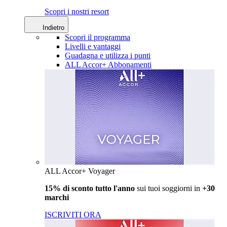
Scopri i nostri resort
Indietro
Scopri il programma
Livelli e vantaggi
Guadagna e utilizza i punti
ALL Accor+ Abbonamenti
ALL Accor+ Voyager
15% di sconto tutto l'anno
sui tuoi soggiorni in
+30
marchi
ISCRIVITI ORA