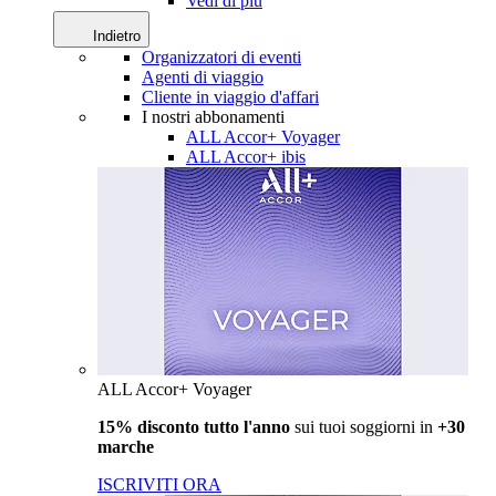
Vedi di più
Indietro
Organizzatori di eventi
Agenti di viaggio
Cliente in viaggio d'affari
I nostri abbonamenti
ALL Accor+ Voyager
ALL Accor+ ibis
ALL Accor+ Voyager
15% disconto tutto l'anno
sui tuoi soggiorni in
+30
marche
ISCRIVITI ORA