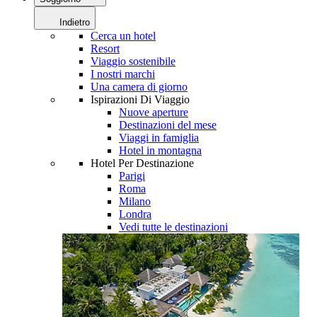
Indietro
Cerca un hotel
Resort
Viaggio sostenibile
I nostri marchi
Una camera di giorno
Ispirazioni Di Viaggio
Nuove aperture
Destinazioni del mese
Viaggi in famiglia
Hotel in montagna
Hotel Per Destinazione
Parigi
Roma
Milano
Londra
Vedi tutte le destinazioni