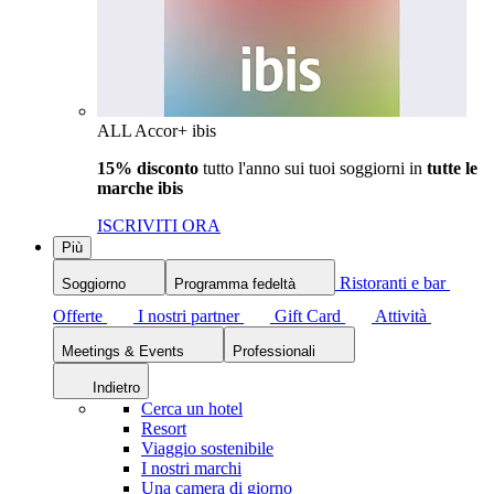
ALL Accor+ ibis
15% disconto
tutto l'anno sui tuoi soggiorni in
tutte le
marche ibis
ISCRIVITI ORA
Più
Ristoranti e bar
Soggiorno
Programma fedeltà
Offerte
I nostri partner
Gift Card
Attività
Meetings & Events
Professionali
Indietro
Cerca un hotel
Resort
Viaggio sostenibile
I nostri marchi
Una camera di giorno