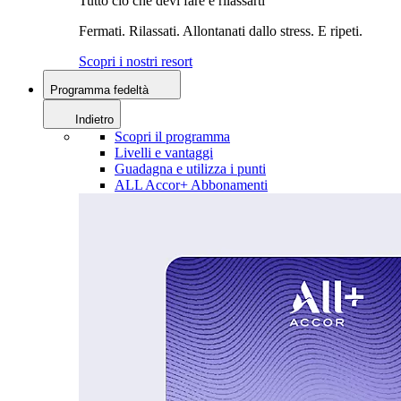
Tutto ciò che devi fare è rilassarti
Fermati. Rilassati. Allontanati dallo stress. E ripeti.
Scopri i nostri resort
Programma fedeltà
Indietro
Scopri il programma
Livelli e vantaggi
Guadagna e utilizza i punti
ALL Accor+ Abbonamenti