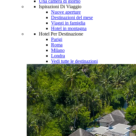
Una camera di giorno
Ispirazioni Di Viaggio
Nuove aperture
Destinazioni del mese
Viaggi in famiglia
Hotel in montagna
Hotel Per Destinazione
Parigi
Roma
Milano
Londra
Vedi tutte le destinazioni