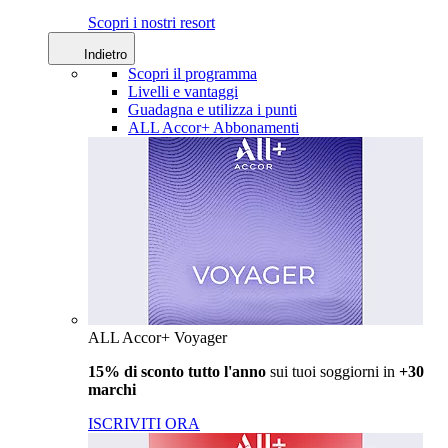
Scopri i nostri resort
Indietro
Scopri il programma
Livelli e vantaggi
Guadagna e utilizza i punti
ALL Accor+ Abbonamenti
ALL Accor+ Voyager
15% di sconto tutto l'anno
sui tuoi soggiorni in
+30
marchi
ISCRIVITI ORA