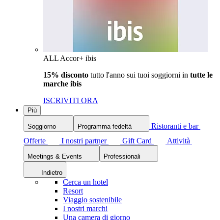
ALL Accor+ ibis
15% disconto
tutto l'anno sui tuoi soggiorni in
tutte le
marche ibis
ISCRIVITI ORA
Più
Ristoranti e bar
Soggiorno
Programma fedeltà
Offerte
I nostri partner
Gift Card
Attività
Meetings & Events
Professionali
Indietro
Cerca un hotel
Resort
Viaggio sostenibile
I nostri marchi
Una camera di giorno