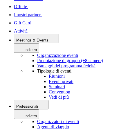
Offerte
I nostri partner
Gift Card
Attività
Meetings & Events
Indietro
Organizzazione eventi
Prenotazione di gruppo (+8 camere)
Vantaggi del programma fedeltà
Tipologie di eventi
Riunioni
Eventi privati
Seminari
Convention
Vedi di più
Professionali
Indietro
Organizzatori di eventi
Agenti di viaggio