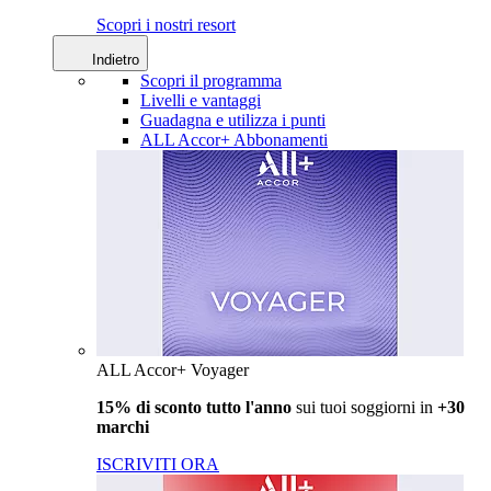
Scopri i nostri resort
Indietro
Scopri il programma
Livelli e vantaggi
Guadagna e utilizza i punti
ALL Accor+ Abbonamenti
ALL Accor+ Voyager
15% di sconto tutto l'anno
sui tuoi soggiorni in
+30
marchi
ISCRIVITI ORA