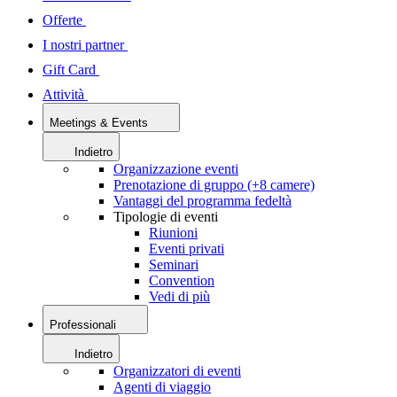
Offerte
I nostri partner
Gift Card
Attività
Meetings & Events
Indietro
Organizzazione eventi
Prenotazione di gruppo (+8 camere)
Vantaggi del programma fedeltà
Tipologie di eventi
Riunioni
Eventi privati
Seminari
Convention
Vedi di più
Professionali
Indietro
Organizzatori di eventi
Agenti di viaggio