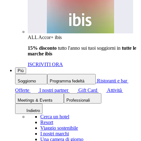
ALL Accor+ ibis
15% disconto
tutto l'anno sui tuoi soggiorni in
tutte le
marche ibis
ISCRIVITI ORA
Più
Ristoranti e bar
Soggiorno
Programma fedeltà
Offerte
I nostri partner
Gift Card
Attività
Meetings & Events
Professionali
Indietro
Cerca un hotel
Resort
Viaggio sostenibile
I nostri marchi
Una camera di giorno