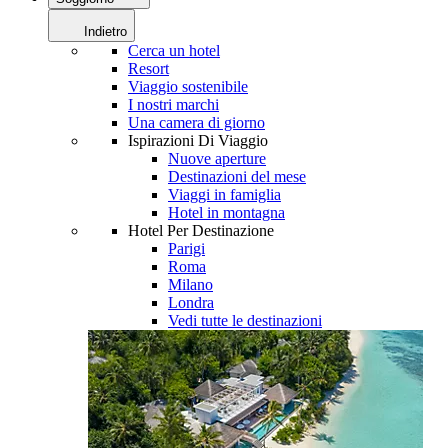
Indietro
Cerca un hotel
Resort
Viaggio sostenibile
I nostri marchi
Una camera di giorno
Ispirazioni Di Viaggio
Nuove aperture
Destinazioni del mese
Viaggi in famiglia
Hotel in montagna
Hotel Per Destinazione
Parigi
Roma
Milano
Londra
Vedi tutte le destinazioni