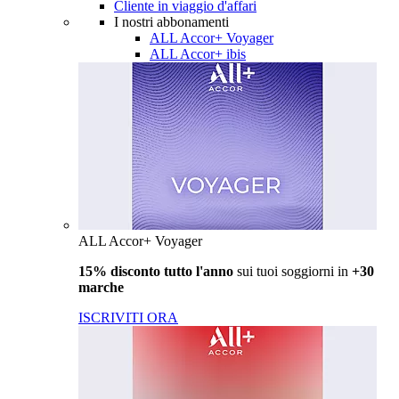
Cliente in viaggio d'affari
I nostri abbonamenti
ALL Accor+ Voyager
ALL Accor+ ibis
ALL Accor+ Voyager
15% disconto tutto l'anno
sui tuoi soggiorni in
+30
marche
ISCRIVITI ORA