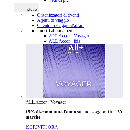
Vedi di più
Indietro
Organizzatori di eventi
Agenti di viaggio
Cliente in viaggio d'affari
I nostri abbonamenti
ALL Accor+ Voyager
ALL Accor+ ibis
ALL Accor+ Voyager
15% disconto tutto l'anno
sui tuoi soggiorni in
+30
marche
ISCRIVITI ORA