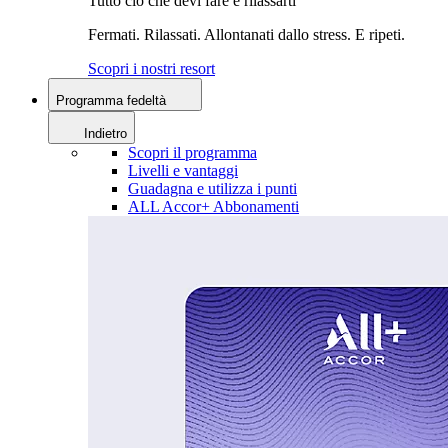
Tutto ciò che devi fare è rilassarti
Fermati. Rilassati. Allontanati dallo stress. E ripeti.
Scopri i nostri resort
Programma fedeltà
Indietro
Scopri il programma
Livelli e vantaggi
Guadagna e utilizza i punti
ALL Accor+ Abbonamenti