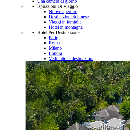
Una camera di giorno
Ispirazioni Di Viaggio
Nuove aperture
Destinazioni del mese
Viaggi in famiglia
Hotel in montagna
Hotel Per Destinazione
Parigi
Roma
Milano
Londra
Vedi tutte le destinazioni