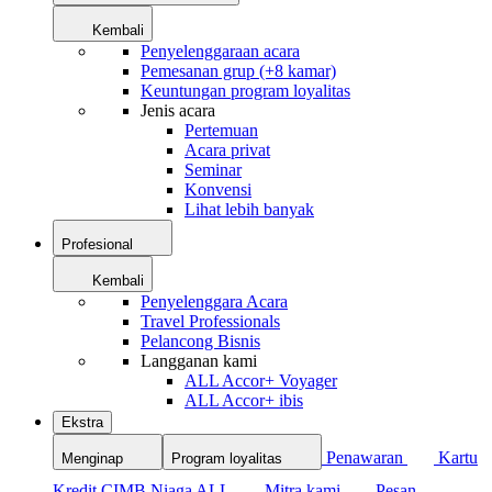
Kembali
Penyelenggaraan acara
Pemesanan grup (+8 kamar)
Keuntungan program loyalitas
Jenis acara
Pertemuan
Acara privat
Seminar
Konvensi
Lihat lebih banyak
Profesional
Kembali
Penyelenggara Acara
Travel Professionals
Pelancong Bisnis
Langganan kami
ALL Accor+ Voyager
ALL Accor+ ibis
Ekstra
Penawaran
Kartu
Menginap
Program loyalitas
Kredit CIMB Niaga ALL
Mitra kami
Pesan