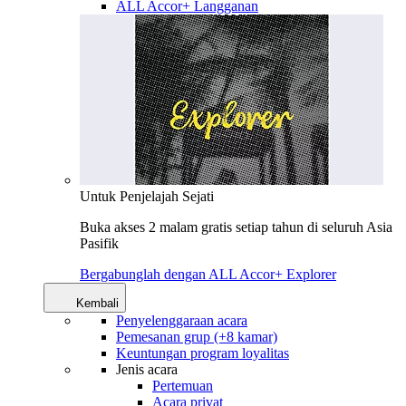
ALL Accor+ Langganan
Untuk Penjelajah Sejati
Buka akses 2 malam gratis setiap tahun di seluruh Asia
Pasifik
Bergabunglah dengan ALL Accor+ Explorer
Kembali
Penyelenggaraan acara
Pemesanan grup (+8 kamar)
Keuntungan program loyalitas
Jenis acara
Pertemuan
Acara privat