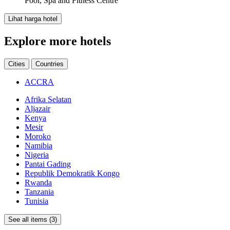
Pool, Spa and Fitness Centre
Lihat harga hotel
Explore more hotels
Cities
Countries
ACCRA
Afrika Selatan
Aljazair
Kenya
Mesir
Moroko
Namibia
Nigeria
Pantai Gading
Republik Demokratik Kongo
Rwanda
Tanzania
Tunisia
See all items (3)