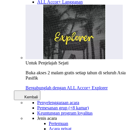
ALL Accor+ Langganan
Untuk Penjelajah Sejati
Buka akses 2 malam gratis setiap tahun di seluruh Asia
Pasifik
Bergabunglah dengan ALL Accor+ Explorer
Kembali
Penyelenggaraan acara
Pemesanan grup (+8 kamar)
Keuntungan program loyalitas
Jenis acara
Pertemuan
Acara privat