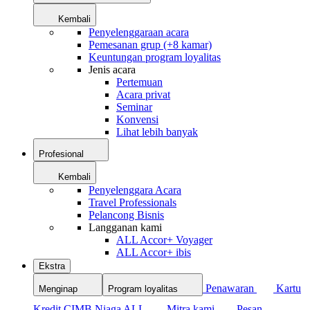
Kembali
Penyelenggaraan acara
Pemesanan grup (+8 kamar)
Keuntungan program loyalitas
Jenis acara
Pertemuan
Acara privat
Seminar
Konvensi
Lihat lebih banyak
Profesional
Kembali
Penyelenggara Acara
Travel Professionals
Pelancong Bisnis
Langganan kami
ALL Accor+ Voyager
ALL Accor+ ibis
Ekstra
Penawaran
Kartu
Menginap
Program loyalitas
Kredit CIMB Niaga ALL
Mitra kami
Pesan