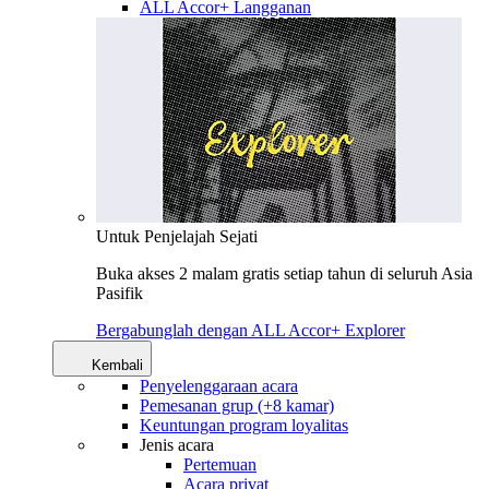
ALL Accor+ Langganan
Untuk Penjelajah Sejati
Buka akses 2 malam gratis setiap tahun di seluruh Asia
Pasifik
Bergabunglah dengan ALL Accor+ Explorer
Kembali
Penyelenggaraan acara
Pemesanan grup (+8 kamar)
Keuntungan program loyalitas
Jenis acara
Pertemuan
Acara privat