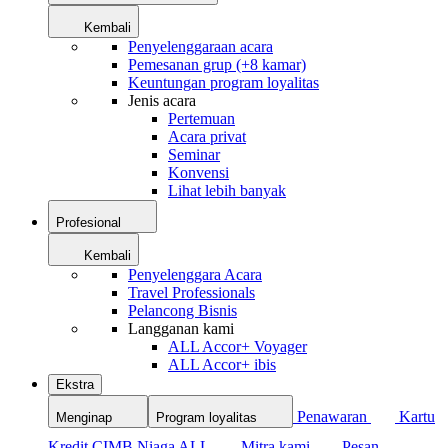
Kembali
Penyelenggaraan acara
Pemesanan grup (+8 kamar)
Keuntungan program loyalitas
Jenis acara
Pertemuan
Acara privat
Seminar
Konvensi
Lihat lebih banyak
Profesional
Kembali
Penyelenggara Acara
Travel Professionals
Pelancong Bisnis
Langganan kami
ALL Accor+ Voyager
ALL Accor+ ibis
Ekstra
Penawaran
Kartu
Menginap
Program loyalitas
Kredit CIMB Niaga ALL
Mitra kami
Pesan