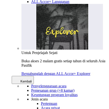
ALL Accor+ Langganan
Untuk Penjelajah Sejati
Buka akses 2 malam gratis setiap tahun di seluruh Asia
Pasifik
Bergabunglah dengan ALL Accor+ Explorer
Kembali
Penyelenggaraan acara
Pemesanan grup (+8 kamar)
Keuntungan program loyalitas
Jenis acara
Pertemuan
Acara privat