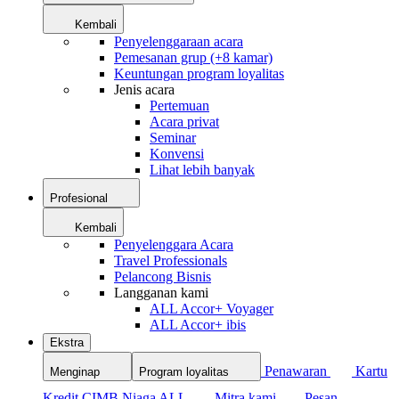
Kembali
Penyelenggaraan acara
Pemesanan grup (+8 kamar)
Keuntungan program loyalitas
Jenis acara
Pertemuan
Acara privat
Seminar
Konvensi
Lihat lebih banyak
Profesional
Kembali
Penyelenggara Acara
Travel Professionals
Pelancong Bisnis
Langganan kami
ALL Accor+ Voyager
ALL Accor+ ibis
Ekstra
Penawaran
Kartu
Menginap
Program loyalitas
Kredit CIMB Niaga ALL
Mitra kami
Pesan