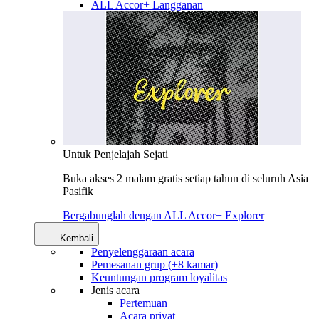
ALL Accor+ Langganan
Untuk Penjelajah Sejati
Buka akses 2 malam gratis setiap tahun di seluruh Asia
Pasifik
Bergabunglah dengan ALL Accor+ Explorer
Kembali
Penyelenggaraan acara
Pemesanan grup (+8 kamar)
Keuntungan program loyalitas
Jenis acara
Pertemuan
Acara privat