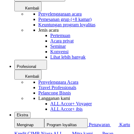
Kembali
Penyelenggaraan acara
Pemesanan grup (+8 kamar)
Keuntungan program loyalitas
Jenis acara
Pertemuan
Acara privat
Seminar
Konvensi
Lihat lebih banyak
Profesional
Kembali
Penyelenggara Acara
Travel Professionals
Pelancong Bisnis
Langganan kami
ALL Accor+ Voyager
ALL Accor+ ibis
Ekstra
Penawaran
Kartu
Menginap
Program loyalitas
Kredit CIMB Niaga ALL
Mitra kami
Pesan