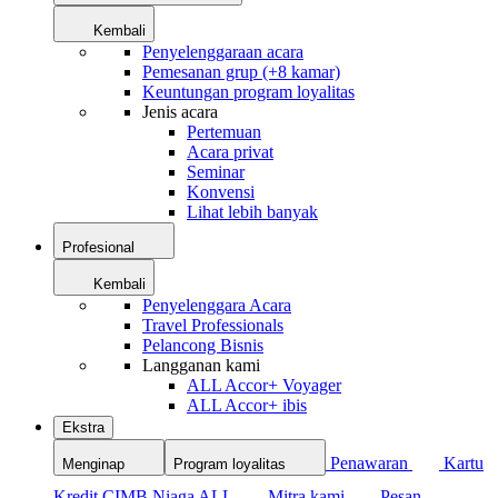
Kembali
Penyelenggaraan acara
Pemesanan grup (+8 kamar)
Keuntungan program loyalitas
Jenis acara
Pertemuan
Acara privat
Seminar
Konvensi
Lihat lebih banyak
Profesional
Kembali
Penyelenggara Acara
Travel Professionals
Pelancong Bisnis
Langganan kami
ALL Accor+ Voyager
ALL Accor+ ibis
Ekstra
Penawaran
Kartu
Menginap
Program loyalitas
Kredit CIMB Niaga ALL
Mitra kami
Pesan