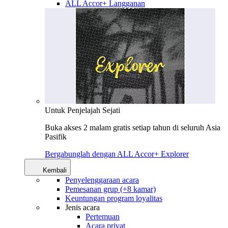
ALL Accor+ Langganan
Untuk Penjelajah Sejati
Buka akses 2 malam gratis setiap tahun di seluruh Asia
Pasifik
Bergabunglah dengan ALL Accor+ Explorer
Kembali
Penyelenggaraan acara
Pemesanan grup (+8 kamar)
Keuntungan program loyalitas
Jenis acara
Pertemuan
Acara privat