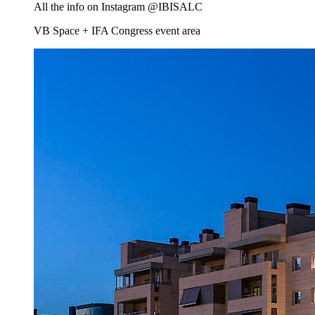
All the info on Instagram @IBISALC
VB Space + IFA Congress event area