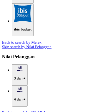
ibis budget
Back to search by Merek
Skip search by Nilai Pelanggan
Nilai Pelanggan
3 dan +
4 dan +