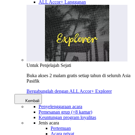
ALL Accor+ Langganan
Untuk Penjelajah Sejati
Buka akses 2 malam gratis setiap tahun di seluruh Asia
Pasifik
Bergabunglah dengan ALL Accor+ Explorer
Kembali
Penyelenggaraan acara
Pemesanan grup (+8 kamar)
Keuntungan program loyalitas
Jenis acara
Pertemuan
Acara privat