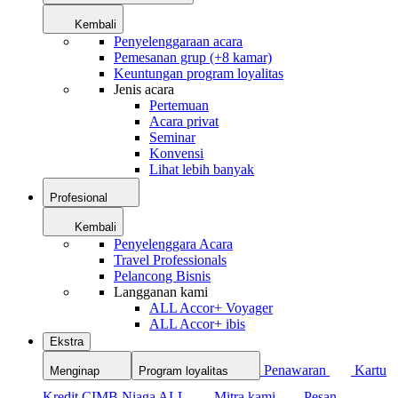
Kembali
Penyelenggaraan acara
Pemesanan grup (+8 kamar)
Keuntungan program loyalitas
Jenis acara
Pertemuan
Acara privat
Seminar
Konvensi
Lihat lebih banyak
Profesional
Kembali
Penyelenggara Acara
Travel Professionals
Pelancong Bisnis
Langganan kami
ALL Accor+ Voyager
ALL Accor+ ibis
Ekstra
Penawaran
Kartu
Menginap
Program loyalitas
Kredit CIMB Niaga ALL
Mitra kami
Pesan