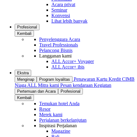
Acara privat
Seminar
Konvensi
Lihat lebih banyak
Profesional
Kembali
Penyelenggara Acara
Travel Professionals
Pelancong Bisnis
Langganan kami
ALL Accor+ Voyager
ALL Accor+ ibis
Ekstra
Penawaran
Kartu Kredit CIMB
Menginap
Program loyalitas
Niaga ALL
Mitra kami
Pesan kendaraan
Kegiatan
Pertemuan dan Acara
Profesional
Kembali
Temukan hotel Anda
Resor
Merek kami
Perjalanan berkelanjutan
Inspirasi Perjalanan
Magazine
Bali