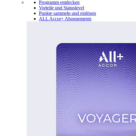
Programm entdecken
Vorteile und Statuslevel
Punkte sammeln und einlösen
ALL Accor+ Abonnements