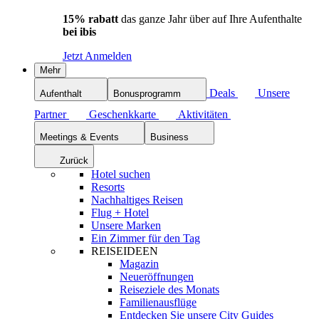
15% rabatt
das ganze Jahr über auf Ihre Aufenthalte
bei ibis
Jetzt Anmelden
Mehr
Deals
Unsere
Aufenthalt
Bonusprogramm
Partner
Geschenkkarte
Aktivitäten
Meetings & Events
Business
Zurück
Hotel suchen
Resorts
Nachhaltiges Reisen
Flug + Hotel
Unsere Marken
Ein Zimmer für den Tag
REISEIDEEN
Magazin
Neueröffnungen
Reiseziele des Monats
Familienausflüge
Entdecken Sie unsere City Guides