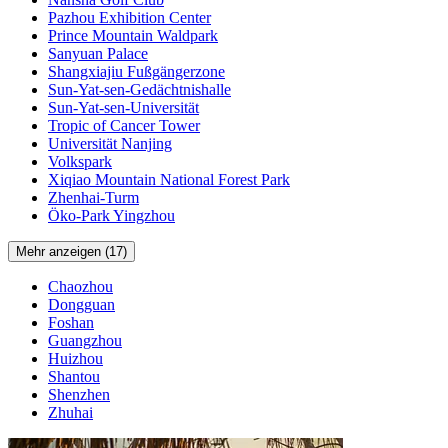
Pazhou Exhibition Center
Prince Mountain Waldpark
Sanyuan Palace
Shangxiajiu Fußgängerzone
Sun-Yat-sen-Gedächtnishalle
Sun-Yat-sen-Universität
Tropic of Cancer Tower
Universität Nanjing
Volkspark
Xiqiao Mountain National Forest Park
Zhenhai-Turm
Öko-Park Yingzhou
Mehr anzeigen (17)
Chaozhou
Dongguan
Foshan
Guangzhou
Huizhou
Shantou
Shenzhen
Zhuhai