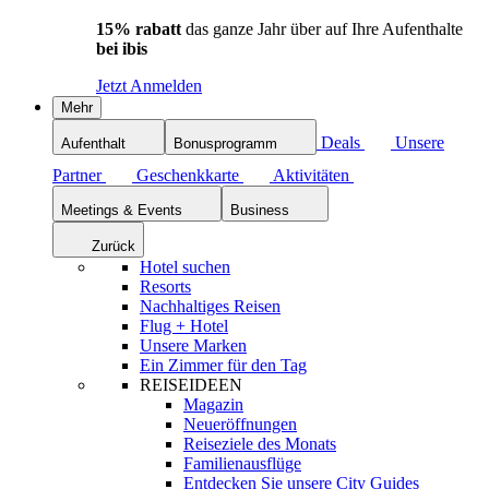
15% rabatt
das ganze Jahr über auf Ihre Aufenthalte
bei ibis
Jetzt Anmelden
Mehr
Deals
Unsere
Aufenthalt
Bonusprogramm
Partner
Geschenkkarte
Aktivitäten
Meetings & Events
Business
Zurück
Hotel suchen
Resorts
Nachhaltiges Reisen
Flug + Hotel
Unsere Marken
Ein Zimmer für den Tag
REISEIDEEN
Magazin
Neueröffnungen
Reiseziele des Monats
Familienausflüge
Entdecken Sie unsere City Guides