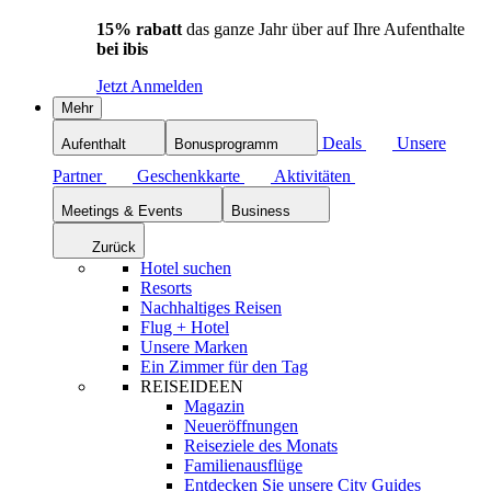
15% rabatt
das ganze Jahr über auf Ihre Aufenthalte
bei ibis
Jetzt Anmelden
Mehr
Deals
Unsere
Aufenthalt
Bonusprogramm
Partner
Geschenkkarte
Aktivitäten
Meetings & Events
Business
Zurück
Hotel suchen
Resorts
Nachhaltiges Reisen
Flug + Hotel
Unsere Marken
Ein Zimmer für den Tag
REISEIDEEN
Magazin
Neueröffnungen
Reiseziele des Monats
Familienausflüge
Entdecken Sie unsere City Guides