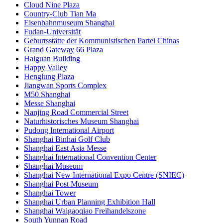
Cloud Nine Plaza
Country-Club Tian Ma
Eisenbahnmuseum Shanghai
Fudan-Universität
Geburtsstätte der Kommunistischen Partei Chinas
Grand Gateway 66 Plaza
Haiguan Building
Happy Valley
Henglung Plaza
Jiangwan Sports Complex
M50 Shanghai
Messe Shanghai
Nanjing Road Commercial Street
Naturhistorisches Museum Shanghai
Pudong International Airport
Shanghai Binhai Golf Club
Shanghai East Asia Messe
Shanghai International Convention Center
Shanghai Museum
Shanghai New International Expo Centre (SNIEC)
Shanghai Post Museum
Shanghai Tower
Shanghai Urban Planning Exhibition Hall
Shanghai Waigaoqiao Freihandelszone
South Yunnan Road