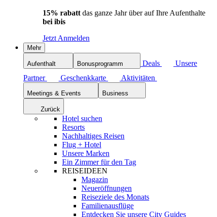
15% rabatt
das ganze Jahr über auf Ihre Aufenthalte
bei ibis
Jetzt Anmelden
Mehr
Deals
Unsere
Aufenthalt
Bonusprogramm
Partner
Geschenkkarte
Aktivitäten
Meetings & Events
Business
Zurück
Hotel suchen
Resorts
Nachhaltiges Reisen
Flug + Hotel
Unsere Marken
Ein Zimmer für den Tag
REISEIDEEN
Magazin
Neueröffnungen
Reiseziele des Monats
Familienausflüge
Entdecken Sie unsere City Guides