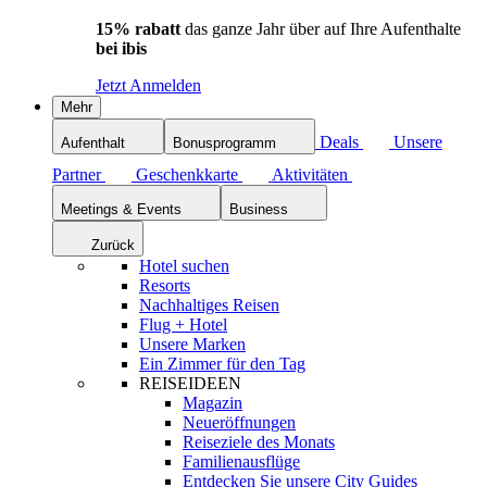
15% rabatt
das ganze Jahr über auf Ihre Aufenthalte
bei ibis
Jetzt Anmelden
Mehr
Deals
Unsere
Aufenthalt
Bonusprogramm
Partner
Geschenkkarte
Aktivitäten
Meetings & Events
Business
Zurück
Hotel suchen
Resorts
Nachhaltiges Reisen
Flug + Hotel
Unsere Marken
Ein Zimmer für den Tag
REISEIDEEN
Magazin
Neueröffnungen
Reiseziele des Monats
Familienausflüge
Entdecken Sie unsere City Guides