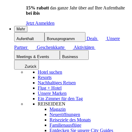
15% rabatt
das ganze Jahr über auf Ihre Aufenthalte
bei ibis
Jetzt Anmelden
Mehr
Deals
Unsere
Aufenthalt
Bonusprogramm
Partner
Geschenkkarte
Aktivitäten
Meetings & Events
Business
Zurück
Hotel suchen
Resorts
Nachhaltiges Reisen
Flug + Hotel
Unsere Marken
Ein Zimmer für den Tag
REISEIDEEN
Magazin
Neueröffnungen
Reiseziele des Monats
Familienausflüge
Entdecken Sie unsere City Guides