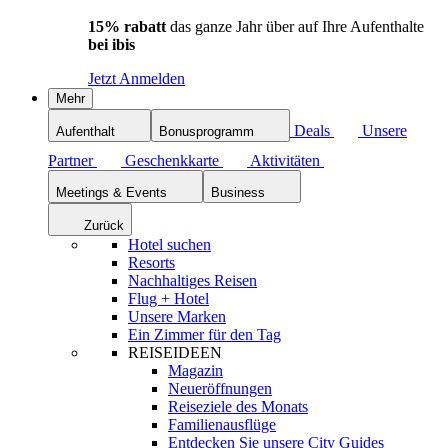
15% rabatt
das ganze Jahr über auf Ihre Aufenthalte
bei ibis
Jetzt Anmelden
Mehr
Deals
Unsere
Aufenthalt
Bonusprogramm
Partner
Geschenkkarte
Aktivitäten
Meetings & Events
Business
Zurück
Hotel suchen
Resorts
Nachhaltiges Reisen
Flug + Hotel
Unsere Marken
Ein Zimmer für den Tag
REISEIDEEN
Magazin
Neueröffnungen
Reiseziele des Monats
Familienausflüge
Entdecken Sie unsere City Guides