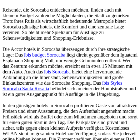
Reisende, die Sorocaba entdecken möchten, finden auch mit
kleinem Budget zahlreiche Möglichkeiten, die Stadt zu genießen.
Trotz ihres Rufs als wirtschaftlich bedeutende Metropole bietet
Sorocaba günstige hotels, die Komfort und eine zentrale Lage
vereinen. So bleibt mehr Spielraum für Ausflüge zu
Sehenswürdigkeiten und Shopping-Erlebnisse.
Die Accor hotels in Sorocaba überzeugen durch ihre strategische
Lage: Das
ibis budget Sorocaba
liegt direkt gegenüber dem Iguatemi
Esplanada Shopping Mall, nur wenige Gehminuten entfernt. Wer
das Zentrum erkunden möchte, erreicht es in etwa 15 Minuten mit
dem Auto. Auch das
ibis Sorocaba
bietet eine hervorragende
Anbindung an die Innenstadt, Sehenswürdigkeiten und große
Einkaufszentren wie das Sorocaba Shopping. Das
ibis Styles
Sorocaba Santa Rosalia
befindet sich an einer der Hauptstraßen und
ist ein guter Ausgangspunkt für Ausflüge in die Umgebung.
In den günstigen hotels in Sorocaba profitieren Gäste von attraktiven
Preisen und einer Ausstattung, die den Aufenthalt angenehm macht.
Frühstück wird als Buffet oder zum Mitnehmen angeboten und sorgt
für einen guten Start in den Tag. Die Parkplätze sind privat und
sicher, teils gegen einen kleinen Aufpreis verfügbar. Kostenloses
WLAN steht im gesamten Hotel zur Verfügung, sodass Sie jederzeit
online bleiben können. Die Zimmer verfügen über ein eigenes Bad,