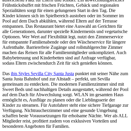
Frühstücksbuffet mit frischen Früchten, Gebäck und regionalen
Spezialitäten sorgt für einen gelungenen Start in den Tag. Die
Kinder können sich im Spielbereich austoben oder im Sommer im
Pool auf dem Dach abkühlen, während Eltern auf der Terrasse
entspannen. Das Restaurant bietet eine Auswahl an Gerichten für
alle Generationen, darunter spezielle Kindermenüs und vegetarische
Optionen. Wer Wert auf Flexibilität legt, nutzt den Zimmerservice
für entspannte Familienabende oder den Wäscheservice für längere
Aufenthalte. Barrierefreie Zugänge und rollstuhlgerechte Zimmer
machen das Reisen für alle Familienmitglieder unkompliziert. Auch
Babybetreuung und Kinderbetten sind auf Anfrage verfügbar,
sodass Eltern zwischendurch Zeit für sich genießen können.
Das
ibis Styles Sevilla City Santa Justa
punktet mit seiner Nähe zum
Santa Justa Bahnhof und zur Altstadt – perfekt, um Sevilla
gemeinsam zu entdecken. Die modernen Familienzimmer sind mit
Sweet Beds und nachhaltigen Details ausgestattet, während der Pool
auf dem Dach für Abwechslung sorgt. WLAN im gesamten Haus
ermöglicht es, Ausflüge zu planen oder die Lieblingsserie der
Kinder zu streamen. Für Autofahrer steht eine sichere Tiefgarage zur
Verfügung. Nichtraucherzimmer und eine gesunde Umgebung
schaffen beste Voraussetzungen für erholsame Nächte. Wer als ALL
Mitglieder reist, profitiert zudem von exklusiven Vorteilen und
besonderen Angeboten für Familien.