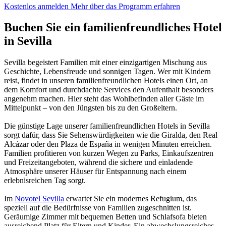
Kostenlos anmelden
Mehr über das Programm erfahren
Buchen Sie ein familienfreundliches Hotel
in Sevilla
Sevilla begeistert Familien mit einer einzigartigen Mischung aus
Geschichte, Lebensfreude und sonnigen Tagen. Wer mit Kindern
reist, findet in unseren familienfreundlichen Hotels einen Ort, an
dem Komfort und durchdachte Services den Aufenthalt besonders
angenehm machen. Hier steht das Wohlbefinden aller Gäste im
Mittelpunkt – von den Jüngsten bis zu den Großeltern.
Die günstige Lage unserer familienfreundlichen Hotels in Sevilla
sorgt dafür, dass Sie Sehenswürdigkeiten wie die Giralda, den Real
Alcázar oder den Plaza de España in wenigen Minuten erreichen.
Familien profitieren von kurzen Wegen zu Parks, Einkaufszentren
und Freizeitangeboten, während die sichere und einladende
Atmosphäre unserer Häuser für Entspannung nach einem
erlebnisreichen Tag sorgt.
Im
Novotel Sevilla
erwartet Sie ein modernes Refugium, das
speziell auf die Bedürfnisse von Familien zugeschnitten ist.
Geräumige Zimmer mit bequemen Betten und Schlafsofa bieten
ausreichend Platz für Eltern und Kinder. Ein abwechslungsreiches