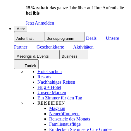
15% rabatt
das ganze Jahr über auf Ihre Aufenthalte
bei ibis
Jetzt Anmelden
Mehr
Deals
Unsere
Aufenthalt
Bonusprogramm
Partner
Geschenkkarte
Aktivitäten
Meetings & Events
Business
Zurück
Hotel suchen
Resorts
Nachhaltiges Reisen
Flug + Hotel
Unsere Marken
Ein Zimmer für den Tag
REISEIDEEN
Magazin
Neueröffnungen
Reiseziele des Monats
Familienausflüge
Entdecken Sie unsere City Guides