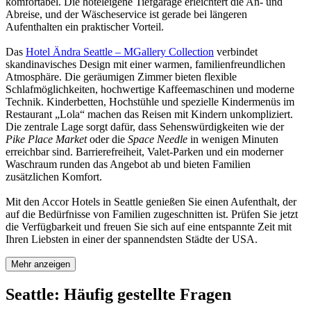
komfortabel. Die hoteleigene Tiefgarage erleichtert die An- und
Abreise, und der Wäscheservice ist gerade bei längeren
Aufenthalten ein praktischer Vorteil.
Das
Hotel Ändra Seattle – MGallery Collection
verbindet
skandinavisches Design mit einer warmen, familienfreundlichen
Atmosphäre. Die geräumigen Zimmer bieten flexible
Schlafmöglichkeiten, hochwertige Kaffeemaschinen und moderne
Technik. Kinderbetten, Hochstühle und spezielle Kindermenüs im
Restaurant „Lola“ machen das Reisen mit Kindern unkompliziert.
Die zentrale Lage sorgt dafür, dass Sehenswürdigkeiten wie der
Pike Place Market
oder die
Space Needle
in wenigen Minuten
erreichbar sind. Barrierefreiheit, Valet-Parken und ein moderner
Waschraum runden das Angebot ab und bieten Familien
zusätzlichen Komfort.
Mit den Accor Hotels in Seattle genießen Sie einen Aufenthalt, der
auf die Bedürfnisse von Familien zugeschnitten ist. Prüfen Sie jetzt
die Verfügbarkeit und freuen Sie sich auf eine entspannte Zeit mit
Ihren Liebsten in einer der spannendsten Städte der USA.
Mehr anzeigen
Seattle: Häufig gestellte Fragen