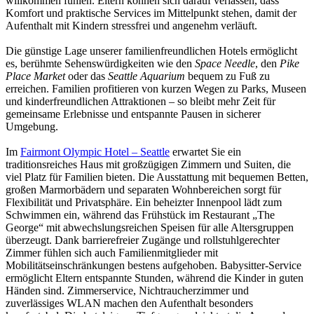
willkommen fühlen. Eltern können sich darauf verlassen, dass
Komfort und praktische Services im Mittelpunkt stehen, damit der
Aufenthalt mit Kindern stressfrei und angenehm verläuft.
Die günstige Lage unserer familienfreundlichen Hotels ermöglicht
es, berühmte Sehenswürdigkeiten wie den
Space Needle
, den
Pike
Place Market
oder das
Seattle Aquarium
bequem zu Fuß zu
erreichen. Familien profitieren von kurzen Wegen zu Parks, Museen
und kinderfreundlichen Attraktionen – so bleibt mehr Zeit für
gemeinsame Erlebnisse und entspannte Pausen in sicherer
Umgebung.
Im
Fairmont Olympic Hotel – Seattle
erwartet Sie ein
traditionsreiches Haus mit großzügigen Zimmern und Suiten, die
viel Platz für Familien bieten. Die Ausstattung mit bequemen Betten,
großen Marmorbädern und separaten Wohnbereichen sorgt für
Flexibilität und Privatsphäre. Ein beheizter Innenpool lädt zum
Schwimmen ein, während das Frühstück im Restaurant „The
George“ mit abwechslungsreichen Speisen für alle Altersgruppen
überzeugt. Dank barrierefreier Zugänge und rollstuhlgerechter
Zimmer fühlen sich auch Familienmitglieder mit
Mobilitätseinschränkungen bestens aufgehoben. Babysitter-Service
ermöglicht Eltern entspannte Stunden, während die Kinder in guten
Händen sind. Zimmerservice, Nichtraucherzimmer und
zuverlässiges WLAN machen den Aufenthalt besonders