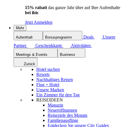
15% rabatt
das ganze Jahr über auf Ihre Aufenthalte
bei ibis
Jetzt Anmelden
Mehr
Deals
Unsere
Aufenthalt
Bonusprogramm
Partner
Geschenkkarte
Aktivitäten
Meetings & Events
Business
Zurück
Hotel suchen
Resorts
Nachhaltiges Reisen
Flug + Hotel
Unsere Marken
Ein Zimmer für den Tag
REISEIDEEN
Magazin
Neueröffnungen
Reiseziele des Monats
Familienausflüge
Entdecken Sie unsere City Guides