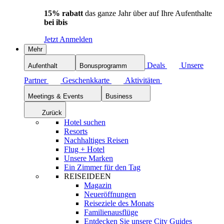
15% rabatt
das ganze Jahr über auf Ihre Aufenthalte
bei ibis
Jetzt Anmelden
Mehr
Deals
Unsere
Aufenthalt
Bonusprogramm
Partner
Geschenkkarte
Aktivitäten
Meetings & Events
Business
Zurück
Hotel suchen
Resorts
Nachhaltiges Reisen
Flug + Hotel
Unsere Marken
Ein Zimmer für den Tag
REISEIDEEN
Magazin
Neueröffnungen
Reiseziele des Monats
Familienausflüge
Entdecken Sie unsere City Guides