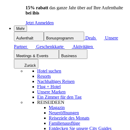
15% rabatt
das ganze Jahr über auf Ihre Aufenthalte
bei ibis
Jetzt Anmelden
Mehr
Deals
Unsere
Aufenthalt
Bonusprogramm
Partner
Geschenkkarte
Aktivitäten
Meetings & Events
Business
Zurück
Hotel suchen
Resorts
Nachhaltiges Reisen
Flug + Hotel
Unsere Marken
Ein Zimmer für den Tag
REISEIDEEN
Magazin
Neueröffnungen
Reiseziele des Monats
Familienausflüge
Entdecken Sie unsere City Guides