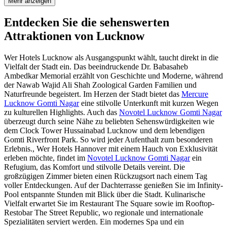
Mehr anzeigen
Entdecken Sie die sehenswerten
Attraktionen von Lucknow
Wer Hotels Lucknow als Ausgangspunkt wählt, taucht direkt in die
Vielfalt der Stadt ein. Das beeindruckende Dr. Babasaheb
Ambedkar Memorial erzählt von Geschichte und Moderne, während
der Nawab Wajid Ali Shah Zoological Garden Familien und
Naturfreunde begeistert. Im Herzen der Stadt bietet das
Mercure
Lucknow Gomti Nagar
eine stilvolle Unterkunft mit kurzen Wegen
zu kulturellen Highlights. Auch das
Novotel Lucknow Gomti Nagar
überzeugt durch seine Nähe zu beliebten Sehenswürdigkeiten wie
dem Clock Tower Hussainabad Lucknow und dem lebendigen
Gomti Riverfront Park. So wird jeder Aufenthalt zum besonderen
Erlebnis., Wer Hotels Hannover mit einem Hauch von Exklusivität
erleben möchte, findet im
Novotel Lucknow Gomti Nagar
ein
Refugium, das Komfort und stilvolle Details vereint. Die
großzügigen Zimmer bieten einen Rückzugsort nach einem Tag
voller Entdeckungen. Auf der Dachterrasse genießen Sie im Infinity-
Pool entspannte Stunden mit Blick über die Stadt. Kulinarische
Vielfalt erwartet Sie im Restaurant The Square sowie im Rooftop-
Restobar The Street Republic, wo regionale und internationale
Spezialitäten serviert werden. Ein modernes Spa und ein