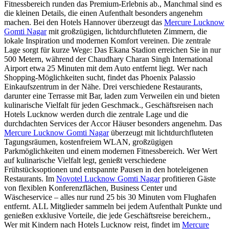
Fitnessbereich runden das Premium-Erlebnis ab., Manchmal sind es
die kleinen Details, die einen Aufenthalt besonders angenehm
machen. Bei den Hotels Hannover überzeugt das
Mercure Lucknow
Gomti Nagar
mit großzügigen, lichtdurchfluteten Zimmern, die
lokale Inspiration und modernen Komfort vereinen. Die zentrale
Lage sorgt für kurze Wege: Das Ekana Stadion erreichen Sie in nur
500 Metern, während der Chaudhary Charan Singh International
Airport etwa 25 Minuten mit dem Auto entfernt liegt. Wer nach
Shopping-Möglichkeiten sucht, findet das Phoenix Palassio
Einkaufszentrum in der Nähe. Drei verschiedene Restaurants,
darunter eine Terrasse mit Bar, laden zum Verweilen ein und bieten
kulinarische Vielfalt für jeden Geschmack., Geschäftsreisen nach
Hotels Lucknow werden durch die zentrale Lage und die
durchdachten Services der Accor Häuser besonders angenehm. Das
Mercure Lucknow Gomti Nagar
überzeugt mit lichtdurchfluteten
Tagungsräumen, kostenfreiem WLAN, großzügigen
Parkmöglichkeiten und einem modernen Fitnessbereich. Wer Wert
auf kulinarische Vielfalt legt, genießt verschiedene
Frühstücksoptionen und entspannte Pausen in den hoteleigenen
Restaurants. Im
Novotel Lucknow Gomti Nagar
profitieren Gäste
von flexiblen Konferenzflächen, Business Center und
Wäscheservice – alles nur rund 25 bis 30 Minuten vom Flughafen
entfernt. ALL Mitglieder sammeln bei jedem Aufenthalt Punkte und
genießen exklusive Vorteile, die jede Geschäftsreise bereichern.,
Wer mit Kindern nach Hotels Lucknow reist, findet im
Mercure