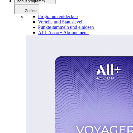
Bonusprogramm
Zurück
Programm entdecken
Vorteile und Statuslevel
Punkte sammeln und einlösen
ALL Accor+ Abonnements