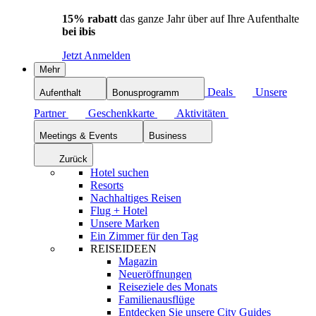
15% rabatt
das ganze Jahr über auf Ihre Aufenthalte
bei ibis
Jetzt Anmelden
Mehr
Deals
Unsere
Aufenthalt
Bonusprogramm
Partner
Geschenkkarte
Aktivitäten
Meetings & Events
Business
Zurück
Hotel suchen
Resorts
Nachhaltiges Reisen
Flug + Hotel
Unsere Marken
Ein Zimmer für den Tag
REISEIDEEN
Magazin
Neueröffnungen
Reiseziele des Monats
Familienausflüge
Entdecken Sie unsere City Guides