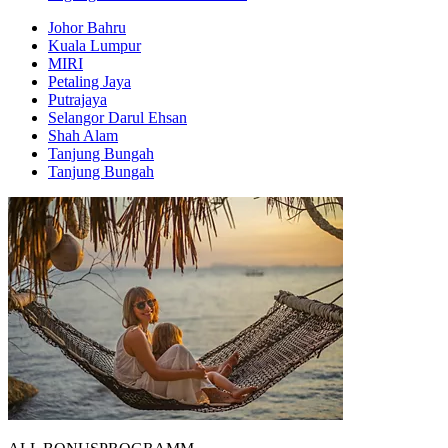
Johor Bahru
Kuala Lumpur
MIRI
Petaling Jaya
Putrajaya
Selangor Darul Ehsan
Shah Alam
Tanjung Bungah
Tanjung Bungah