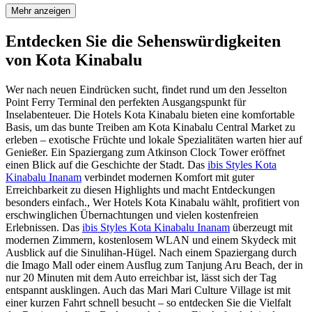
Mehr anzeigen
Entdecken Sie die Sehenswürdigkeiten
von Kota Kinabalu
Wer nach neuen Eindrücken sucht, findet rund um den Jesselton
Point Ferry Terminal den perfekten Ausgangspunkt für
Inselabenteuer. Die Hotels Kota Kinabalu bieten eine komfortable
Basis, um das bunte Treiben am Kota Kinabalu Central Market zu
erleben – exotische Früchte und lokale Spezialitäten warten hier auf
Genießer. Ein Spaziergang zum Atkinson Clock Tower eröffnet
einen Blick auf die Geschichte der Stadt. Das
ibis Styles Kota
Kinabalu Inanam
verbindet modernen Komfort mit guter
Erreichbarkeit zu diesen Highlights und macht Entdeckungen
besonders einfach., Wer Hotels Kota Kinabalu wählt, profitiert von
erschwinglichen Übernachtungen und vielen kostenfreien
Erlebnissen. Das
ibis Styles Kota Kinabalu Inanam
überzeugt mit
modernen Zimmern, kostenlosem WLAN und einem Skydeck mit
Ausblick auf die Sinulihan-Hügel. Nach einem Spaziergang durch
die Imago Mall oder einem Ausflug zum Tanjung Aru Beach, der in
nur 20 Minuten mit dem Auto erreichbar ist, lässt sich der Tag
entspannt ausklingen. Auch das Mari Mari Culture Village ist mit
einer kurzen Fahrt schnell besucht – so entdecken Sie die Vielfalt