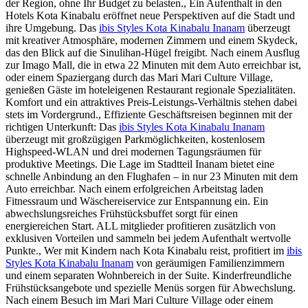
der Region, ohne Ihr Budget zu belasten., Ein Aufenthalt in den
Hotels Kota Kinabalu eröffnet neue Perspektiven auf die Stadt und
ihre Umgebung. Das
ibis Styles Kota Kinabalu Inanam
überzeugt
mit kreativer Atmosphäre, modernen Zimmern und einem Skydeck,
das den Blick auf die Sinulihan-Hügel freigibt. Nach einem Ausflug
zur Imago Mall, die in etwa 22 Minuten mit dem Auto erreichbar ist,
oder einem Spaziergang durch das Mari Mari Culture Village,
genießen Gäste im hoteleigenen Restaurant regionale Spezialitäten.
Komfort und ein attraktives Preis-Leistungs-Verhältnis stehen dabei
stets im Vordergrund., Effiziente Geschäftsreisen beginnen mit der
richtigen Unterkunft: Das
ibis Styles Kota Kinabalu Inanam
überzeugt mit großzügigen Parkmöglichkeiten, kostenlosem
Highspeed-WLAN und drei modernen Tagungsräumen für
produktive Meetings. Die Lage im Stadtteil Inanam bietet eine
schnelle Anbindung an den Flughafen – in nur 23 Minuten mit dem
Auto erreichbar. Nach einem erfolgreichen Arbeitstag laden
Fitnessraum und Wäschereiservice zur Entspannung ein. Ein
abwechslungsreiches Frühstücksbuffet sorgt für einen
energiereichen Start. ALL mitglieder profitieren zusätzlich von
exklusiven Vorteilen und sammeln bei jedem Aufenthalt wertvolle
Punkte., Wer mit Kindern nach Kota Kinabalu reist, profitiert im
ibis
Styles Kota Kinabalu Inanam
von geräumigen Familienzimmern
und einem separaten Wohnbereich in der Suite. Kinderfreundliche
Frühstücksangebote und spezielle Menüs sorgen für Abwechslung.
Nach einem Besuch im Mari Mari Culture Village oder einem