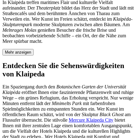
In Klaipėda treffen maritimes Flair und kulturelle Vielfalt
aufeinander. Der
Theaterplatz
bildet das Herz der Stadt und lädt mit
Straßencafés und dem berühmten Ännchen von Tharau zum
Verweilen ein. Wer Kunst im Freien schätzt, entdeckt im
Klaipėda-
Skulpturenpark
moderne Skulpturen zwischen alten Bäumen. Am
Melnrages Molas
genießen Besucher die frische Brise und
beobachten vorbeiziehende Schiffe – ein Ort, der die Nähe zum
Meer spürbar macht.
Mehr anzeigen
Entdecken Sie die Sehenswürdigkeiten
von Klaipeda
Ein Spaziergang durch den
Botanischen Garten der Universität
Klaipėda
eröffnet Ihnen eine faszinierende Pflanzenwelt und ruhige
Wege – ein grünes Refugium, das Erholung verspricht. Nur wenige
Minuten entfernt lädt der
Minimelts Park
mit farbenfrohen
Spielmöglichkeiten zu entspannten Stunden ein. Wer Kunst im
öffentlichen Raum schätzt, wird von der Skulptur
Black Ghost
am
Flussufer überrascht. Die stilvolle
Mercure Klaipeda City
bietet
Ihnen mit ihrer zentralen Lage einen komfortablen Ausgangspunkt,
um die Vielfalt der Hotels Klaipeda und die kulturellen Highlights
der Stadt zu erleben., Wer Hotels Klaipeda mit Komfort und