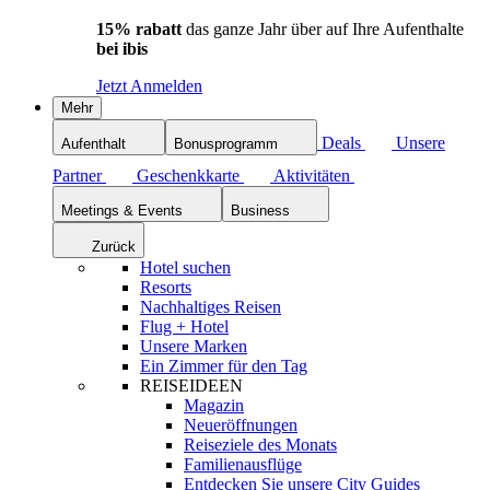
15% rabatt
das ganze Jahr über auf Ihre Aufenthalte
bei ibis
Jetzt Anmelden
Mehr
Deals
Unsere
Aufenthalt
Bonusprogramm
Partner
Geschenkkarte
Aktivitäten
Meetings & Events
Business
Zurück
Hotel suchen
Resorts
Nachhaltiges Reisen
Flug + Hotel
Unsere Marken
Ein Zimmer für den Tag
REISEIDEEN
Magazin
Neueröffnungen
Reiseziele des Monats
Familienausflüge
Entdecken Sie unsere City Guides