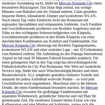
moderner Ausstattung sucht, findet im
Mercure Klaipeda City
einen
besonderen Rückzugsort. Das Haus liegt zentral, nur wenige
Minuten vom Bahnhof und der Altstadt entfernt. Gäste genießen
bequeme Betten, klimatisierte Zimmer und kostenfreies WLAN.
Nach einem Tag voller Eindrücke lockt das Restaurant mit
regionalen Spezialitäten und entspanntem Ambiente. Auch Familien
und Geschäftsreisende profitieren von flexiblen Angeboten und der
Nähe zu den wichtigsten Sehenswürdigkeiten von Klaipeda.,
Geschäftsreisende profitieren in den Hotels Klaipeda von einer
durchdachten Kombination aus Komfort und Funktionalität. Das
Mercure Klaipeda City
überzeugt mit flexiblen Tagungsräumen,
kostenlosem WLAN und einer zentralen Lage – nur 10 Gehminuten
vom Bahnhof entfernt. Die Anbindung an den Palanga International
Airport ist mit rund 30 Minuten Fahrzeit besonders praktisch. Für
einen gelungenen Start in den Tag sorgt das abwechslungsreiche
Frühstücksbuffet im City Port Restaurant. Wer Wert auf zusätzliche
Services legt, findet hier auch Wäschereimöglichkeiten und einen
Businessbereich. ALL mitglieder genießen exklusive Vorteile und
sammeln bei jedem Aufenthalt wertvolle Punkte – so wird jede
Geschäftsreise noch angenehmer., Manchmal sind es die kleinen
Details, die einen Familienurlaub besonders machen. Im
Mercure
Klaipeda City
erwarten Sie großzügige Familiensuiten mit
separatem Wohnbereich, gemütlicher Sitzecke und viel Platz für
gemeinsame Zeit. Die modernen Zimmer bieten Extras wie eine
Kaffeestation und eine Minibar mit Softdrinks, sodass sich alle