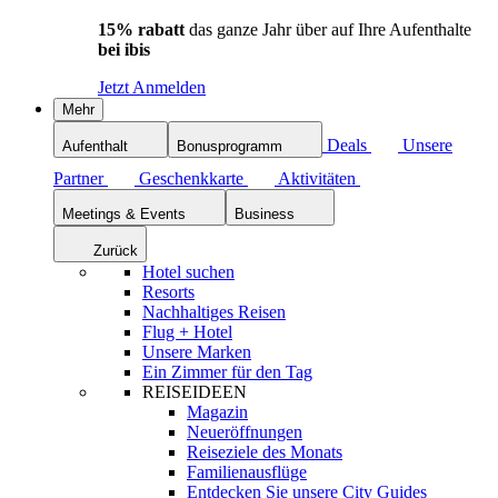
15% rabatt
das ganze Jahr über auf Ihre Aufenthalte
bei ibis
Jetzt Anmelden
Mehr
Deals
Unsere
Aufenthalt
Bonusprogramm
Partner
Geschenkkarte
Aktivitäten
Meetings & Events
Business
Zurück
Hotel suchen
Resorts
Nachhaltiges Reisen
Flug + Hotel
Unsere Marken
Ein Zimmer für den Tag
REISEIDEEN
Magazin
Neueröffnungen
Reiseziele des Monats
Familienausflüge
Entdecken Sie unsere City Guides