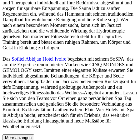
und Therapeuten individuell auf Ihre Bedürfnisse abgestimmt und
sorgen für spürbare Entspannung. Die Sauna lädt zu sanfter
Regeneration ein, während das Hammam mit seinem traditionellen
Dampfbad für wohltuende Reinigung und tiefe Ruhe sorgt. Wer
nach einem besonderen Moment sucht, kann sich im Jacuzzi
zurückziehen und die wohltuende Wirkung der Hydrotherapie
genießen. Ein moderner Fitnessbereich steht für Ihr tägliches
Training bereit und bietet einen ruhigen Rahmen, um Körper und
Geist in Einklang zu bringen.
Das
Sofitel Abidjan Hotel Ivoire
begeistert mit seinem SoSPA, das
auf die Expertise renommierter Marken wie CINQ MONDES und
GEMOLOGY setzt. Inmitten einer eleganten Kulisse erwarten Sie
individuell abgestimmte Behandlungen, die Körper und Seele
verwöhnen. Dampfbäder und Jacuzzis bieten einen Rückzugsort für
tiefe Entspannung, während großzügige Außenpools und ein
hochwertiges Fitnessstudio das Wellness-Angebot abrunden. Lassen
Sie sich von den Teams vor Ort einen ganz persönlichen Spa-Tag
zusammenstellen und genießen Sie die besondere Verbindung aus
Komfort, Exklusivität und authentischem Flair. Wer Hotels mit Spa
in Abidjan bucht, entscheidet sich für ein Erlebnis, das weit über
klassische Erholung hinausgeht und neue Maßstäbe für
Wohlbefinden setzt.
Mehr anzeigen