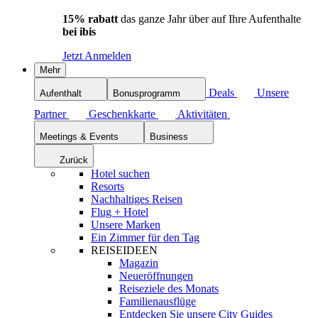
15% rabatt
das ganze Jahr über auf Ihre Aufenthalte
bei ibis
Jetzt Anmelden
Mehr
Deals
Unsere
Aufenthalt
Bonusprogramm
Partner
Geschenkkarte
Aktivitäten
Meetings & Events
Business
Zurück
Hotel suchen
Resorts
Nachhaltiges Reisen
Flug + Hotel
Unsere Marken
Ein Zimmer für den Tag
REISEIDEEN
Magazin
Neueröffnungen
Reiseziele des Monats
Familienausflüge
Entdecken Sie unsere City Guides