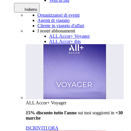
Vedi di più
Indietro
Organizzatori di eventi
Agenti di viaggio
Cliente in viaggio d'affari
I nostri abbonamenti
ALL Accor+ Voyager
ALL Accor+ ibis
ALL Accor+ Voyager
15% disconto tutto l'anno
sui tuoi soggiorni in
+30
marche
ISCRIVITI ORA