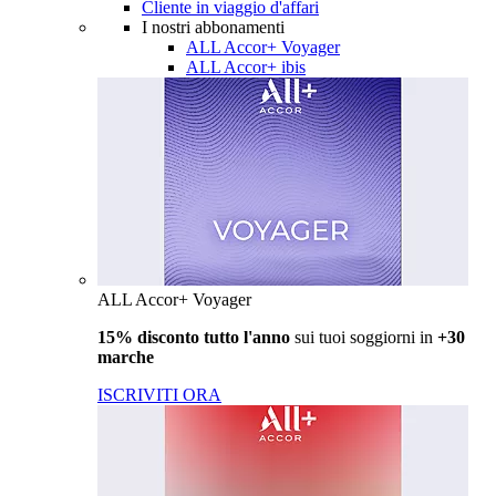
Cliente in viaggio d'affari
I nostri abbonamenti
ALL Accor+ Voyager
ALL Accor+ ibis
ALL Accor+ Voyager
15% disconto tutto l'anno
sui tuoi soggiorni in
+30
marche
ISCRIVITI ORA