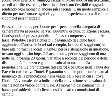
sconti, notti premio o vantaggi esclusivi. Mostrando la tua iscrizione,
accedi a tariffe riservate, check-in e check-out flessibili e upgrade,
rendendo ogni momento ancora più speciale. È un modo semplice e
diretto per trasformare ogni viaggio in un’esperienza ricca di valore
e comfort personalizzato.
Prezzo a partire da, per 1 notte per 1 persona nella categoria di
camera mirata al prezzo, servizi aggiuntivi esclusi, colazione esclusa.
Corrisponde al prezzo pubblico più basso comprensivo di tutte le
tasse (Potrebbe essere richiesto il pagamento di alcune tasse
aggiuntive all'arrivo in hotel (ad esempio, la tassa di soggiorno) in
base alla normativa locale vigente.) per la sistemazione in questione,
trovato oggi sul sito https://all.accor.com/, per un soggiorno di una
notte nei prossimi 20 giorni. Variabile a seconda del periodo e della
disponibilità. Il prezzo è garantito solo al momento della
prenotazione. La prenotazione (all'estero) è pagabile nella valuta del
Paese in cui si trova l'hotel. È garantito solo l'importo confermato al
momento della prenotazione nella valuta del Paese in cui si trova
l'hotel. L'eventuale stima indicata della conversione nella valuta del
cliente non ha valore contrattuale. Al momento del pagamento, la
banca può addebitare al cliente costi bancari o commissioni di
cambio.