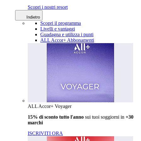
Scopri i nostri resort
Indietro
Scopri il programma
Livelli e vantaggi
Guadagna e utilizza i punti
ALL Accor+ Abbonamenti
ALL Accor+ Voyager
15% di sconto tutto l'anno
sui tuoi soggiorni in
+30
marchi
ISCRIVITI ORA