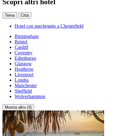
Scopri altri hotel
Tema
Città
Hotel con parcheggio a Chesterfield
Birmingham
Bristol
Cardiff
Coventry
Edimburgo
Glasgow
Heathrow
Liverpool
Londra
Manchester
Sheffield
Wolverhampton
Mostra altro (3)