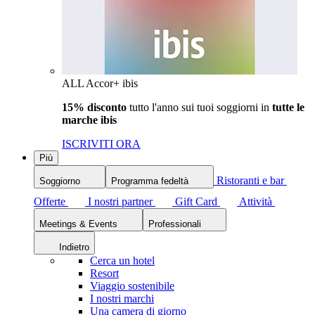
ALL Accor+ ibis
15% disconto
tutto l'anno sui tuoi soggiorni in
tutte le
marche ibis
ISCRIVITI ORA
Più
Ristoranti e bar
Soggiorno
Programma fedeltà
Offerte
I nostri partner
Gift Card
Attività
Meetings & Events
Professionali
Indietro
Cerca un hotel
Resort
Viaggio sostenibile
I nostri marchi
Una camera di giorno