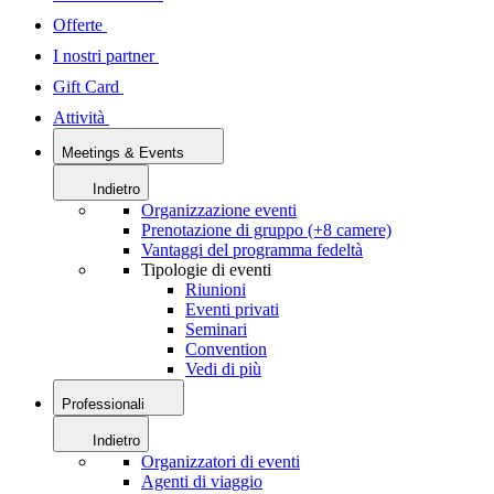
Offerte
I nostri partner
Gift Card
Attività
Meetings & Events
Indietro
Organizzazione eventi
Prenotazione di gruppo (+8 camere)
Vantaggi del programma fedeltà
Tipologie di eventi
Riunioni
Eventi privati
Seminari
Convention
Vedi di più
Professionali
Indietro
Organizzatori di eventi
Agenti di viaggio