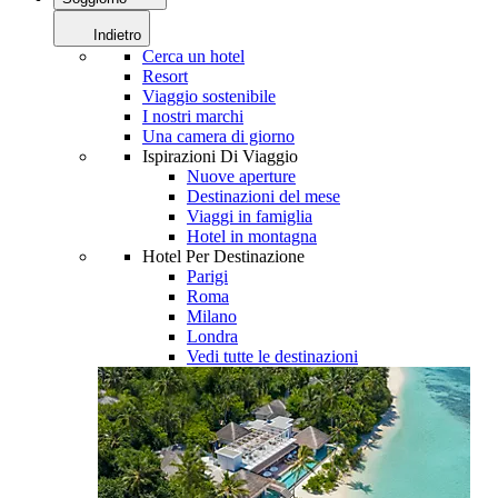
Indietro
Cerca un hotel
Resort
Viaggio sostenibile
I nostri marchi
Una camera di giorno
Ispirazioni Di Viaggio
Nuove aperture
Destinazioni del mese
Viaggi in famiglia
Hotel in montagna
Hotel Per Destinazione
Parigi
Roma
Milano
Londra
Vedi tutte le destinazioni