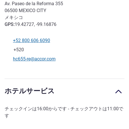
Av. Paseo de la Reforma 355
06500
MEXICO CITY
メキシコ
GPS
:
19.42727, -99.16876
+52 800 606 6090
電話番号
ファックス
+520
Eメール
hc655-re@accor.com
ホテルサービス
チェックインは
16:00
からです - チェックアウトは
11:00
で
す