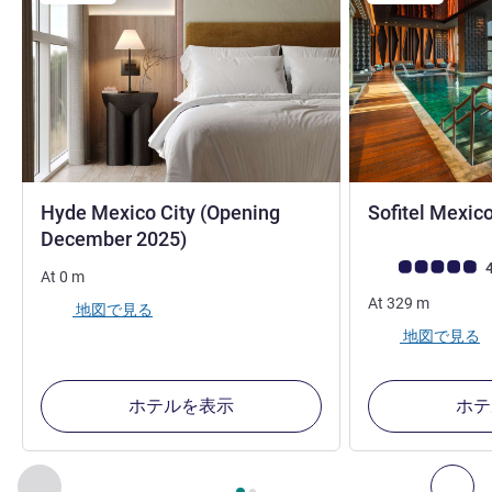
Hyde Mexico City (Opening
Sofitel Mexic
5 つ星
December 2025)
お客さまの声 (確
4
At
0
m
At
329
m
地図で見る
地図で見る
ホテルを表示
ホテ
2
ページ中
1
ページ
, 周辺の他の施設 1 :, 周辺の他の施設 2 :,
前に戻る - 周辺の他の施設
次へ