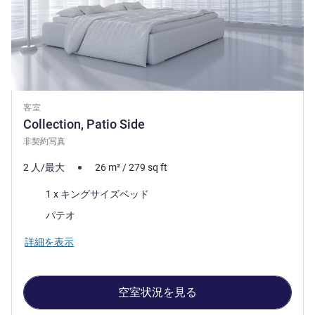
客室
Collection, Patio Side
非契約写真
2 人/最大
26
m²
/
279
sq ft
寝具
1 x キングサイズベッド
ビュー:
パテオ
詳細を表示
空室状況を見る