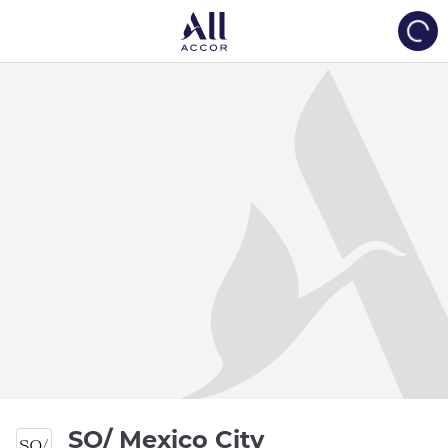
Load
5 つ星
SO/ Mexico City